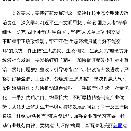
会议要求，要践行新发展理念，坚决扛起生态文明建设政
治责任。深入学习习近平生态文明思想，牢记“国之大者”深学
细悟，防范“四个冲动”对照自省，坚持“人民至上”站稳立场，
不断树牢正确政绩观，牢牢守住“生态环境只能向好不能变
坏”的底线，真正把“生态惠民、生态利民、生态为民”理念贯穿
经济社会发展。要发扬钉钉子精神，加快促进整改提升标本兼
治。紧盯问题狠抓整改，引导铸造企业加快改造升级进度，严
格抓好扬尘源、工业源、焚烧源“三源齐控”，坚决打赢大气污
染防治翻身仗；加快推动绿色转型，一手抓产业升级、存量优
化，一手抓优质项目、增量扩大，不断厚植精密制造产业优
势，从源头上解决生态环境可持续发展的问题；举一反三严防
反弹，杜绝“改头换面”“死灰复燃”，加强企业间学习互鉴，推
动行业规范自律。要构建“大环保”格局，全面深化美丽
姜堰
建