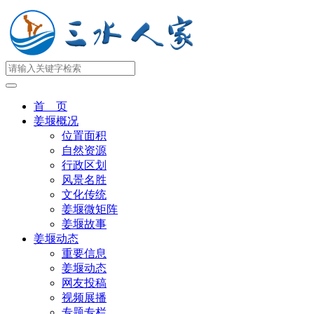
首 页
姜堰概况
位置面积
自然资源
行政区划
风景名胜
文化传统
姜堰微矩阵
姜堰故事
姜堰动态
重要信息
姜堰动态
网友投稿
视频展播
专题专栏