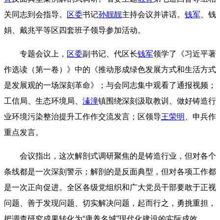
关同志到会指导。
区委
书记
孙靓靓
主持会议并讲话。
钱军
、钱
娟、戴兆平等区四套班子领导参加活动。
专题会议上，
区委
副书记、代区长
钱军
领学了《习近平著
作选读（第一卷）》中的《推动形成绿色发展方式和生活方式
是发展观的一场深刻革命》；与会同志集中观看了通报视频；
工信局、生态环境局、
溱潼
镇围绕深刻汲取教训、做好铸造行
业环境污染整治提升工作作交流发言；区领导
王荣明
、申兵作
重点发言。
会议指出，这次解剖式调研聚焦的是铸造行业，但对各个
条线都是一次深刻警示；解剖的是反面典型，但对各项工作都
是一次正向促进。全区各级党组织和广大党员干部要敢于正视
问题、善于发现问题、切实解决问题，起而行之，勇挑重担，
把调查研究成果转化为“康养名城”现代化建设的实际成效。