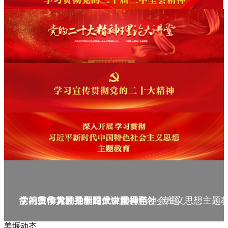
庆祝中华人民共和国成立75周年
学习贯彻党的二十届三中全会精神_专题
党的二十大精神理论大讲堂--理论
学习宣传贯彻党的二十大精神
学习贯彻习近平新时代中国特色社会主义思想主题
姜堰动态