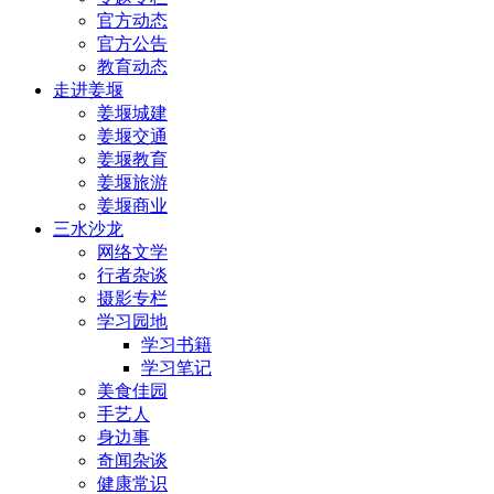
官方动态
官方公告
教育动态
走进姜堰
姜堰城建
姜堰交通
姜堰教育
姜堰旅游
姜堰商业
三水沙龙
网络文学
行者杂谈
摄影专栏
学习园地
学习书籍
学习笔记
美食佳园
手艺人
身边事
奇闻杂谈
健康常识