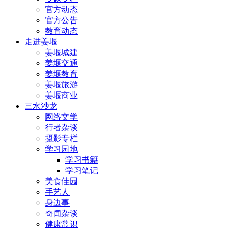
官方动态
官方公告
教育动态
走进姜堰
姜堰城建
姜堰交通
姜堰教育
姜堰旅游
姜堰商业
三水沙龙
网络文学
行者杂谈
摄影专栏
学习园地
学习书籍
学习笔记
美食佳园
手艺人
身边事
奇闻杂谈
健康常识