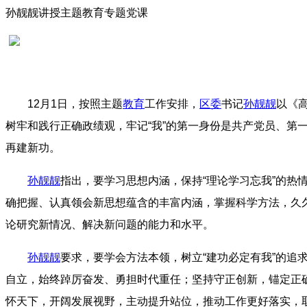
孙靓靓讲授主题教育专题党课
12月1日，按照主题
教育
工作安排，
区委
书记
孙靓靓
以《
树牢和践行正确政绩观，牢记“我”的第一身份是共产党员、第
再建新功。
孙靓靓
指出，要学习思想内涵，保持“理论学习忘我”的热情
确把握、认真领会新思想蕴含的丰富内涵，掌握科学方法，久
论研究新情况、解决新问题的能力和水平。
孙靓靓
要求，要学会方法本领，树立“建功必定有我”的
自立，始终踔厉奋发、勇担时代重任；坚持守正创新，锚定正
怀天下，开阔发展视野，主动提升站位，推动工作更好落实，