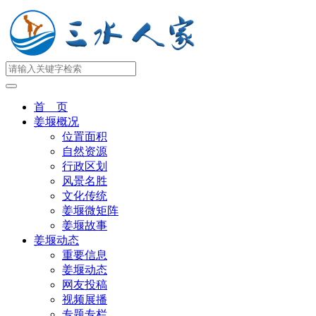
首 页
姜堰概况
位置面积
自然资源
行政区划
风景名胜
文化传统
姜堰微矩阵
姜堰故事
姜堰动态
重要信息
姜堰动态
网友投稿
视频展播
专题专栏