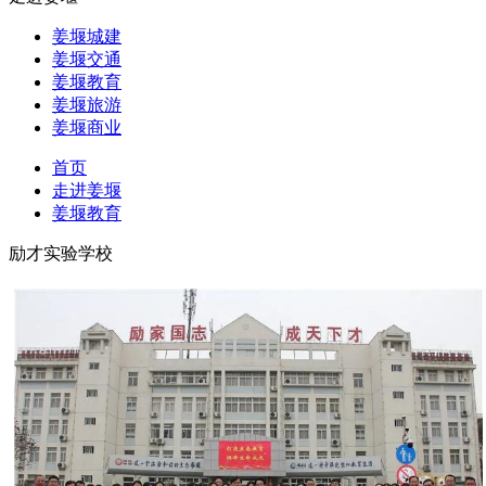
姜堰城建
姜堰交通
姜堰教育
姜堰旅游
姜堰商业
首页
走进姜堰
姜堰教育
励才实验学校