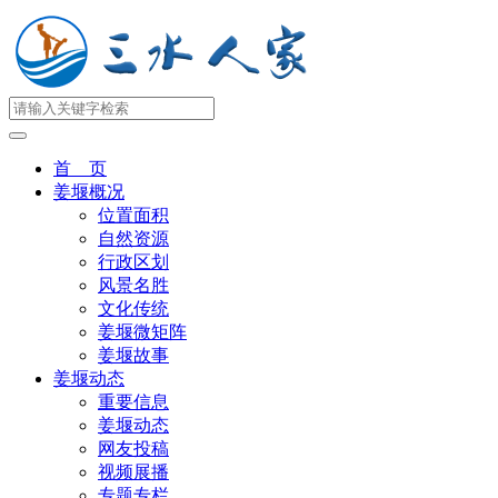
首 页
姜堰概况
位置面积
自然资源
行政区划
风景名胜
文化传统
姜堰微矩阵
姜堰故事
姜堰动态
重要信息
姜堰动态
网友投稿
视频展播
专题专栏