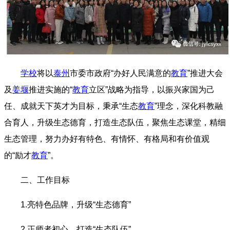
学校
将以
泰州
市委市政府“办好人民满意的
教育
”推进大会
及
姜堰
推进实施的“
教育
立区”战略为指导，以振兴家国为己
任、成就天下英才为目标，秉承“生态
教育
”理念，深化科教融
合育人，升级生态德育，打造生态队伍，聚焦生态课堂，精细
生态管理，努力办好有特色、有情怀、有格局和有价值观
的“励才
教育
”。
二、工作目标
1.亮特色品牌，升级“生态德育”
2.正师者初心，打造“生态队伍”