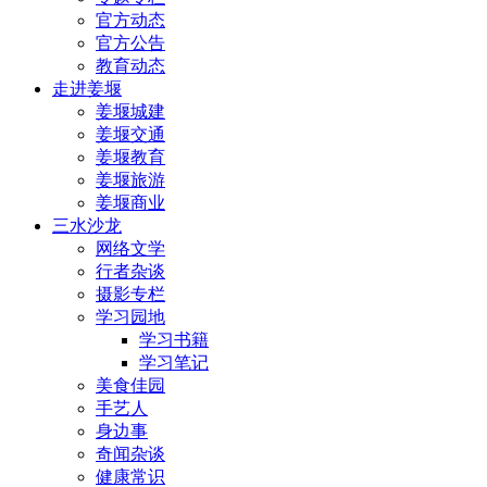
官方动态
官方公告
教育动态
走进姜堰
姜堰城建
姜堰交通
姜堰教育
姜堰旅游
姜堰商业
三水沙龙
网络文学
行者杂谈
摄影专栏
学习园地
学习书籍
学习笔记
美食佳园
手艺人
身边事
奇闻杂谈
健康常识