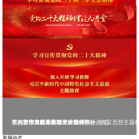
庆祝中华人民共和国成立75周年
学习贯彻党的二十届三中全会精神_专题
党的二十大精神理论大讲堂--理论
学习宣传贯彻党的二十大精神
学习贯彻习近平新时代中国特色社会主义思想主题
姜堰动态