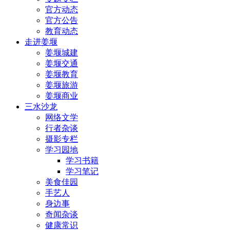
官方动态
官方公告
教育动态
走进姜堰
姜堰城建
姜堰交通
姜堰教育
姜堰旅游
姜堰商业
三水沙龙
网络文学
行者杂谈
摄影专栏
学习园地
学习书籍
学习笔记
美食佳园
手艺人
身边事
奇闻杂谈
健康常识