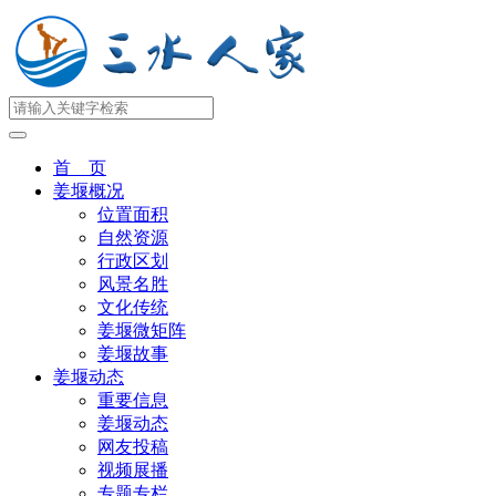
首 页
姜堰概况
位置面积
自然资源
行政区划
风景名胜
文化传统
姜堰微矩阵
姜堰故事
姜堰动态
重要信息
姜堰动态
网友投稿
视频展播
专题专栏