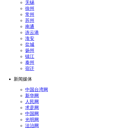
无锡
徐州
常州
苏州
南通
连云港
淮安
盐城
扬州
镇江
泰州
宿迁
新闻媒体
中国台湾网
新华网
人民网
求是网
中国网
光明网
法治网