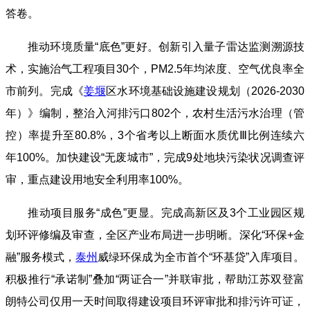
答卷。
推动环境质量“底色”更好。创新引入量子雷达监测溯源技
术，实施治气工程项目30个，PM2.5年均浓度、空气优良率全
市前列。完成《
姜堰
区水环境基础设施建设规划（2026-2030
年）》编制，整治入河排污口802个，农村生活污水治理（管
控）率提升至80.8%，3个省考以上断面水质优Ⅲ比例连续六
年100%。加快建设“无废城市”，完成9处地块污染状况调查评
审，重点建设用地安全利用率100%。
推动项目服务“成色”更显。完成高新区及3个工业园区规
划环评修编及审查，全区产业布局进一步明晰。深化“环保+金
融”服务模式，
泰州
威绿环保成为全市首个“环基贷”入库项目。
积极推行“承诺制”叠加“两证合一”并联审批，帮助江苏双登富
朗特公司仅用一天时间取得建设项目环评审批和排污许可证，