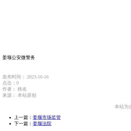
姜堰公安微警务
发布时间： 2023-10-16
点击：
0
作者： 秩名
来源： 本站原创
本站为
上一篇：
姜堰市场监管
下一篇：
姜堰法院