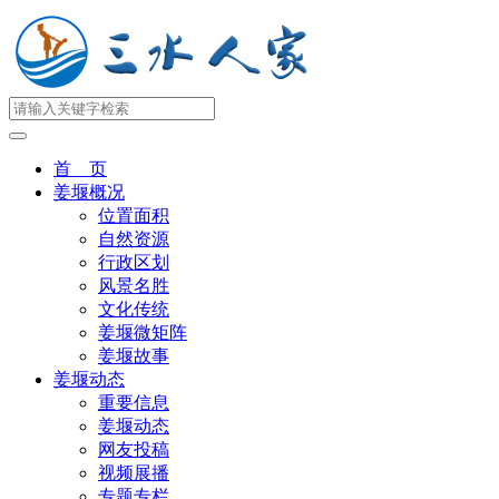
首 页
姜堰概况
位置面积
自然资源
行政区划
风景名胜
文化传统
姜堰微矩阵
姜堰故事
姜堰动态
重要信息
姜堰动态
网友投稿
视频展播
专题专栏