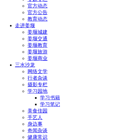
官方动态
官方公告
教育动态
走进姜堰
姜堰城建
姜堰交通
姜堰教育
姜堰旅游
姜堰商业
三水沙龙
网络文学
行者杂谈
摄影专栏
学习园地
学习书籍
学习笔记
美食佳园
手艺人
身边事
奇闻杂谈
健康常识