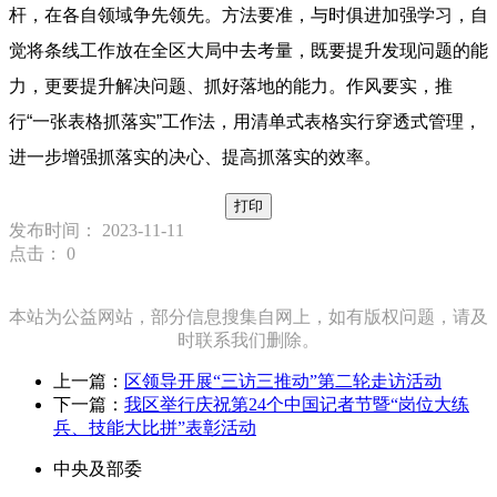
杆，在各自领域争先领先。方法要准，与时俱进加强学习，自
觉将条线工作放在全区大局中去考量，既要提升发现问题的能
力，更要提升解决问题、抓好落地的能力。作风要实，推
行“一张表格抓落实”工作法，用清单式表格实行穿透式管理，
进一步增强抓落实的决心、提高抓落实的效率。
打印
发布时间： 2023-11-11
点击：
0
本站为公益网站，部分信息搜集自网上，如有版权问题，请及
时联系我们删除。
上一篇：
区领导开展“三访三推动”第二轮走访活动
下一篇：
我区举行庆祝第24个中国记者节暨“岗位大练
兵、技能大比拼”表彰活动
中央及部委