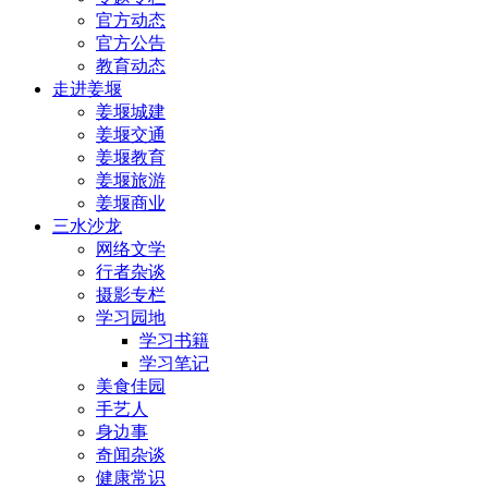
官方动态
官方公告
教育动态
走进姜堰
姜堰城建
姜堰交通
姜堰教育
姜堰旅游
姜堰商业
三水沙龙
网络文学
行者杂谈
摄影专栏
学习园地
学习书籍
学习笔记
美食佳园
手艺人
身边事
奇闻杂谈
健康常识