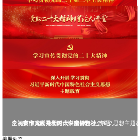
庆祝中华人民共和国成立75周年
学习贯彻党的二十届三中全会精神_专题
党的二十大精神理论大讲堂--理论
学习宣传贯彻党的二十大精神
学习贯彻习近平新时代中国特色社会主义思想主题
姜堰动态