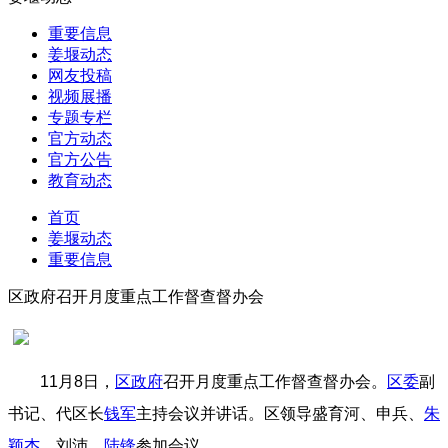
重要信息
姜堰动态
网友投稿
视频展播
专题专栏
官方动态
官方公告
教育动态
首页
姜堰动态
重要信息
区政府召开月度重点工作督查督办会
11月8日，
区政府
召开月度重点工作督查督办会。
区委
副
书记、代区长
钱军
主持会议并讲话。区领导盛育河、申兵、
朱
颖杰
、刘沛、
陆锋
参加会议。