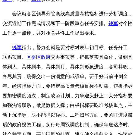
会议就各区领导分管条线高质量考核指标进行分析调度，
交流近期工作完成情况和下一阶段重点任务安排。
钱军
对个性
工作逐一点评，并对相关共性工作提出要求。
钱军
指出，督办会就是要对标对表年初目标、任务分工、
联系项目、
区委
区政府
交办事项等，把抓落实具象化，做到具
体到人、具体到事、具体到月、具体到形象进度，各司其职，
各尽其责，确保交出一份满意的成绩单。要干好当前冲刺全
年。经济指标方面，要锚定高质量考核目标不动摇，短板指标
要加密调度频次，制定攻坚计划，力争迎头赶上；大分指标要
加强沟通联系，做足数据支撑；白板指标要吃准考核重点，主
动下沉指导，决不能掉以轻心。工程扫尾方面，要紧盯进度滞
后的政府投资工程，实行每周双调度机制，确保年底达序时。
社会稳定方面，要加强风险排查，建立健全提前介入、快速处