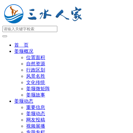
首 页
姜堰概况
位置面积
自然资源
行政区划
风景名胜
文化传统
姜堰微矩阵
姜堰故事
姜堰动态
重要信息
姜堰动态
网友投稿
视频展播
专题专栏