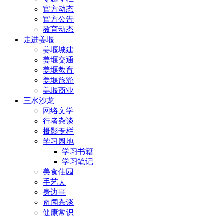
官方动态
官方公告
教育动态
走进姜堰
姜堰城建
姜堰交通
姜堰教育
姜堰旅游
姜堰商业
三水沙龙
网络文学
行者杂谈
摄影专栏
学习园地
学习书籍
学习笔记
美食佳园
手艺人
身边事
奇闻杂谈
健康常识