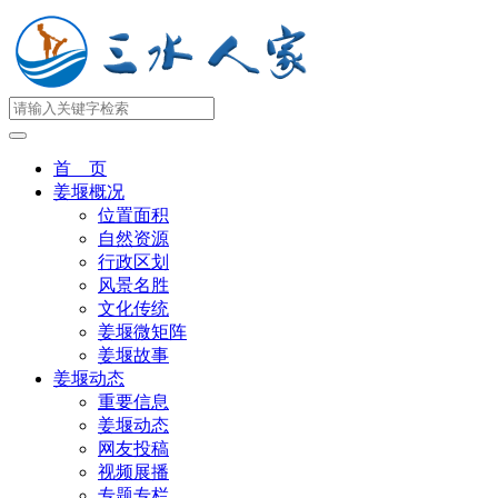
首 页
姜堰概况
位置面积
自然资源
行政区划
风景名胜
文化传统
姜堰微矩阵
姜堰故事
姜堰动态
重要信息
姜堰动态
网友投稿
视频展播
专题专栏