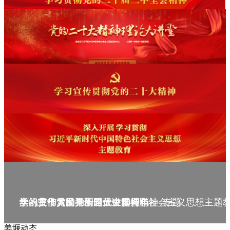
庆祝中华人民共和国成立75周年
学习贯彻党的二十届三中全会精神_专题
党的二十大精神理论大讲堂--理论
学习宣传贯彻党的二十大精神
学习贯彻习近平新时代中国特色社会主义思想主题
姜堰动态