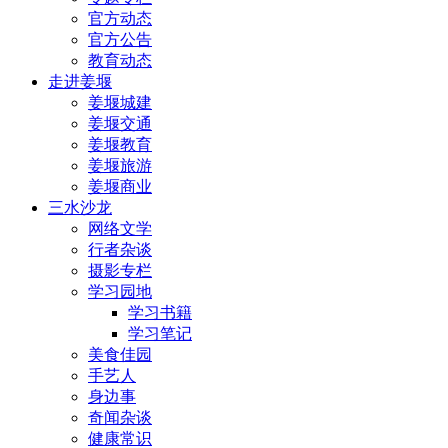
官方动态
官方公告
教育动态
走进姜堰
姜堰城建
姜堰交通
姜堰教育
姜堰旅游
姜堰商业
三水沙龙
网络文学
行者杂谈
摄影专栏
学习园地
学习书籍
学习笔记
美食佳园
手艺人
身边事
奇闻杂谈
健康常识