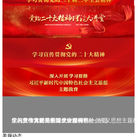
庆祝中华人民共和国成立75周年
学习贯彻党的二十届三中全会精神_专题
党的二十大精神理论大讲堂--理论
学习宣传贯彻党的二十大精神
学习贯彻习近平新时代中国特色社会主义思想主题
姜堰动态