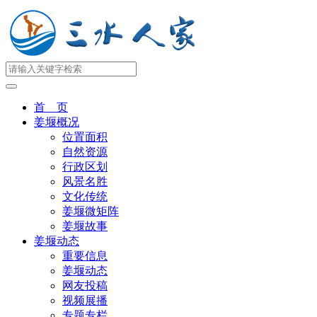
首 页
姜堰概况
位置面积
自然资源
行政区划
风景名胜
文化传统
姜堰微矩阵
姜堰故事
姜堰动态
重要信息
姜堰动态
网友投稿
视频展播
专题专栏