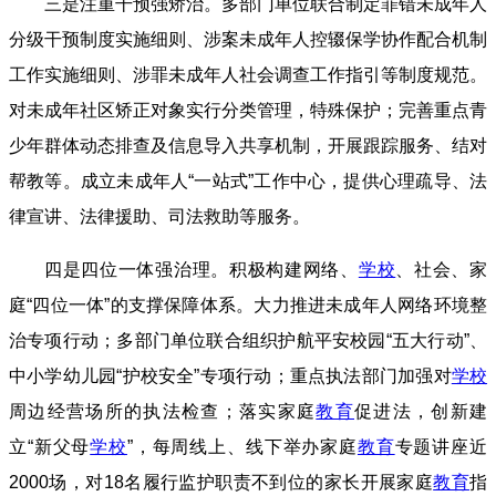
三是注重干预强矫治。多部门单位联合制定罪错未成年人
分级干预制度实施细则、涉案未成年人控
辍
保学协作配合机制
工作实施细则、涉罪未成年人社会调查工作指引等制度规范。
对未成年社区矫正对象实行分类管理，特殊保护；完善重点青
少年群体动态排查及信息导入共享机制，开展跟踪服务、结对
帮教等。成立未成年人“一站式”工作中心，提供心理疏导、法
律宣讲、法律援助、司法救助等服务。
四是四位一体强治理。积极构建网络、
学校
、社会、家
庭“四位一体”的支撑保障体系。大力推进未成年人网络环境整
治专项行动；多部门单位联合组织护航平安校园“五大行动”、
中小学幼儿园“护校安全”专项行动；重点执法部门加强对
学校
周边经营场所的执法检查；落实家庭
教育
促进法，创新建
立“新父母
学校
”，每周线上、线下举办家庭
教育
专题讲座近
2000场，对18名履行监护职责不到位的家长开展家庭
教育
指