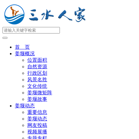
首 页
姜堰概况
位置面积
自然资源
行政区划
风景名胜
文化传统
姜堰微矩阵
姜堰故事
姜堰动态
重要信息
姜堰动态
网友投稿
视频展播
专题专栏