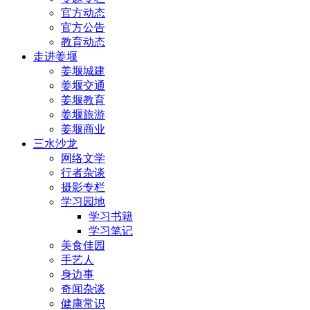
官方动态
官方公告
教育动态
走进姜堰
姜堰城建
姜堰交通
姜堰教育
姜堰旅游
姜堰商业
三水沙龙
网络文学
行者杂谈
摄影专栏
学习园地
学习书籍
学习笔记
美食佳园
手艺人
身边事
奇闻杂谈
健康常识