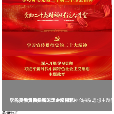
庆祝中华人民共和国成立75周年
学习贯彻党的二十届三中全会精神_专题
党的二十大精神理论大讲堂--理论
学习宣传贯彻党的二十大精神
学习贯彻习近平新时代中国特色社会主义思想主题
姜堰动态