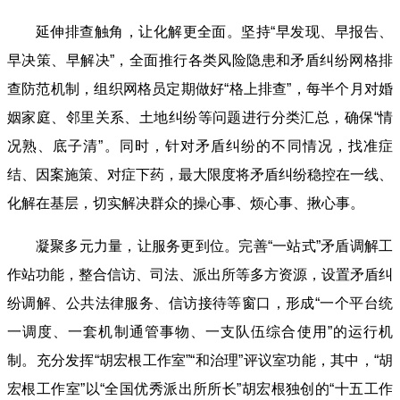
延伸排查触角，让化解更全面。坚持“早发现、早报告、
早决策、早解决”，全面推行各类风险隐患和矛盾纠纷网格排
查防范机制，组织网格员定期做好“格上排查”，每半个月对婚
姻家庭、邻里关系、土地纠纷等问题进行分类汇总，确保“情
况熟、底子清”。同时，针对矛盾纠纷的不同情况，找准症
结、因案施策、对症下药，最大限度将矛盾纠纷稳控在一线、
化解在基层，切实解决群众的操心事、烦心事、揪心事。
凝聚多元力量，让服务更到位。完善“一站式”矛盾调解工
作站功能，整合信访、司法、派出所等多方资源，设置矛盾纠
纷调解、公共法律服务、信访接待等窗口，形成“一个平台统
一调度、一套机制通管事物、一支队伍综合使用”的运行机
制。充分发挥“胡宏根工作室”“和治理”评议室功能，其中，“胡
宏根工作室”以“全国优秀派出所所长”胡宏根独创的“十五工作