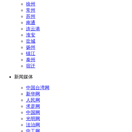
徐州
常州
苏州
南通
连云港
淮安
盐城
扬州
镇江
泰州
宿迁
新闻媒体
中国台湾网
新华网
人民网
求是网
中国网
光明网
法治网
中工网