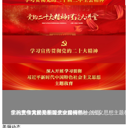
庆祝中华人民共和国成立75周年
学习贯彻党的二十届三中全会精神_专题
党的二十大精神理论大讲堂--理论
学习宣传贯彻党的二十大精神
学习贯彻习近平新时代中国特色社会主义思想主题
姜堰动态