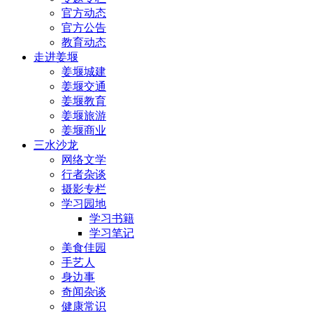
官方动态
官方公告
教育动态
走进姜堰
姜堰城建
姜堰交通
姜堰教育
姜堰旅游
姜堰商业
三水沙龙
网络文学
行者杂谈
摄影专栏
学习园地
学习书籍
学习笔记
美食佳园
手艺人
身边事
奇闻杂谈
健康常识