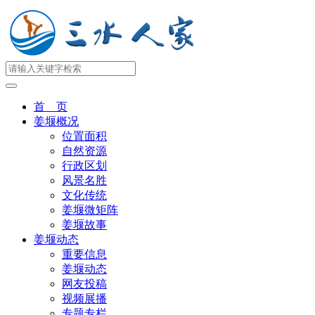
首 页
姜堰概况
位置面积
自然资源
行政区划
风景名胜
文化传统
姜堰微矩阵
姜堰故事
姜堰动态
重要信息
姜堰动态
网友投稿
视频展播
专题专栏