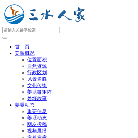
首 页
姜堰概况
位置面积
自然资源
行政区划
风景名胜
文化传统
姜堰微矩阵
姜堰故事
姜堰动态
重要信息
姜堰动态
网友投稿
视频展播
专题专栏