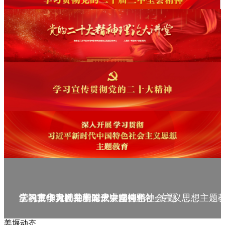
庆祝中华人民共和国成立75周年
学习贯彻党的二十届三中全会精神_专题
党的二十大精神理论大讲堂--理论
学习宣传贯彻党的二十大精神
学习贯彻习近平新时代中国特色社会主义思想主题
姜堰动态