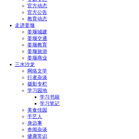
官方动态
官方公告
教育动态
走进姜堰
姜堰城建
姜堰交通
姜堰教育
姜堰旅游
姜堰商业
三水沙龙
网络文学
行者杂谈
摄影专栏
学习园地
学习书籍
学习笔记
美食佳园
手艺人
身边事
奇闻杂谈
健康常识