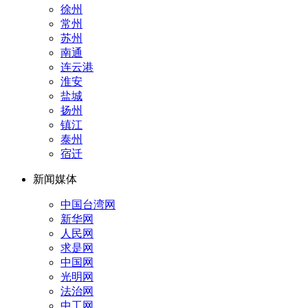
徐州
常州
苏州
南通
连云港
淮安
盐城
扬州
镇江
泰州
宿迁
新闻媒体
中国台湾网
新华网
人民网
求是网
中国网
光明网
法治网
中工网