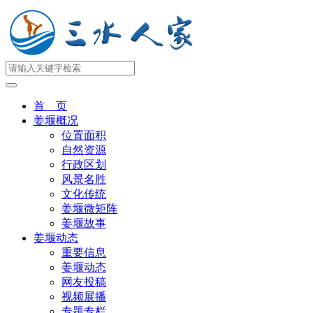
首 页
姜堰概况
位置面积
自然资源
行政区划
风景名胜
文化传统
姜堰微矩阵
姜堰故事
姜堰动态
重要信息
姜堰动态
网友投稿
视频展播
专题专栏