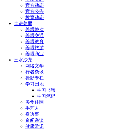
官方动态
官方公告
教育动态
走进姜堰
姜堰城建
姜堰交通
姜堰教育
姜堰旅游
姜堰商业
三水沙龙
网络文学
行者杂谈
摄影专栏
学习园地
学习书籍
学习笔记
美食佳园
手艺人
身边事
奇闻杂谈
健康常识