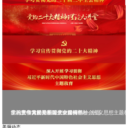
庆祝中华人民共和国成立75周年
学习贯彻党的二十届三中全会精神_专题
党的二十大精神理论大讲堂--理论
学习宣传贯彻党的二十大精神
学习贯彻习近平新时代中国特色社会主义思想主题
姜堰动态