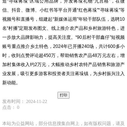
造“寻味蒋垛”区域公用品牌，开发蒋垛礼物“九宫格”，在微
信、抖音、微博、小红书等平台开通“红色蒋垛”“寻味蒋垛”等
视频号和直播号，组建起“新媒体运用”年轻干部队伍，选聘10
名“村播”定期发布图文、线上推介农产品和乡村旅游特色，进
一步放大品牌影响力，提高关注度。“90后村干部鑫仔”短视频
账号重点推介乡土特色，2024年已开播240场，共计600多小
时，收到点赞评论超450万，帮助销售农产品48万元左右，增
加村集体收入约2万元，大幅推动乡村农特产品销售和旅游产
业发展，吸引更多游客和投资者关注蒋垛镇，为乡村振兴注入
新动能。
打印
发布时间： 2024-11-22
点击：
0
本站为公益网站，部分信息搜集自网上，如有版权问题，请及