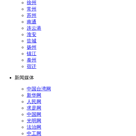
徐州
常州
苏州
南通
连云港
淮安
盐城
扬州
镇江
泰州
宿迁
新闻媒体
中国台湾网
新华网
人民网
求是网
中国网
光明网
法治网
中工网