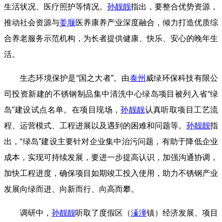
生活状况、医疗照护等情况。
孙靓靓
指出，要整合优势资源，
推动社会资源与
姜堰
医养康养产业深度融合，倾力打造优质综
合养老服务示范机构，为长者提供健康、快乐、安心的晚年生
活。
生态环境保护是“国之大者”。由
泰州
威绿环保科技有限公
司投资新建的不锈钢制品集中清洗中心绿岛项目被列入省“绿
岛”建设试点名单。在项目现场，
孙靓靓
认真听取项目工艺流
程、运营模式、工程进展以及遇到的困难和问题等。
孙靓靓
指
出，“绿岛”建设主要针对企业集中治污问题，有助于降低企业
成本，实现可持续发展，要进一步提高认识，加强沟通协调，
加快工程进度，确保项目如期竣工投入使用，助力不锈钢产业
发展向绿而进、向新而行、向高而攀。
调研中，
孙靓靓
听取了度假区（
溱潼
镇）经济发展、项目