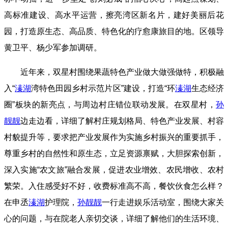
高标准建设、高水平运营，擦亮湾区新名片，建好美丽后花
园，打造原生态、高品质、特色化的疗愈康旅目的地。区领导
黄卫平、杨少军参加调研。
近年来，双星村围绕果蔬特色产业做大做强做特，积极融
入“
溱湖
湾特色田园乡村示范片区”建设，打造“环
溱湖
生态经济
圈”板块的新亮点，与周边村庄错位联动发展。在双星村，
孙
靓靓
边走边看，详细了解村庄规划格局、特色产业发展、村容
村貌提升等，要求把产业发展作为实施乡村振兴的重要抓手，
尊重乡村的自然性和原生态，立足资源禀赋，大胆探索创新，
深入实施“农文旅”融合发展，促进农业增效、农民增收、农村
繁荣。
入住感受好不好，收费标准高不高，餐饮伙食怎么样？
在申丞
溱湖
护理院，
孙靓靓
一行走进娱乐活动室，围绕大家关
心的问题，与在院老人亲切交谈，详细了解他们的生活环境、