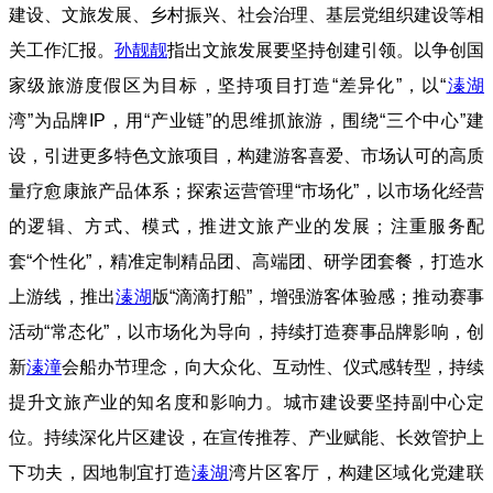
建设、文旅发展、乡村振兴、社会治理、基层党组织建设等相
关工作汇报。
孙靓靓
指出文旅发展要坚持创建引领。以争创国
家级旅游度假区为目标，坚持项目打造“差异化”，以“
溱湖
湾”为品牌IP，用“产业链”的思维抓旅游，围绕“三个中心”建
设，引进更多特色文旅项目，构建游客喜爱、市场认可的高质
量疗愈康旅产品体系；探索运营管理“市场化”，以市场化经营
的逻辑、方式、模式，推进文旅产业的发展；注重服务配
套“个性化”，精准定制精品团、高端团、研学团套餐，打造水
上游线，推出
溱湖
版“滴滴打船”，增强游客体验感；推动赛事
活动“常态化”，以市场化为导向，持续打造赛事品牌影响，创
新
溱潼
会船办节理念，向大众化、互动性、仪式感转型，持续
提升文旅产业的知名度和影响力。城市建设要坚持副中心定
位。持续深化片区建设，在宣传推荐、产业赋能、长效管护上
下功夫，因地制宜打造
溱湖
湾片区客厅，构建区域化党建联