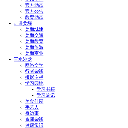
官方动态
官方公告
教育动态
走进姜堰
姜堰城建
姜堰交通
姜堰教育
姜堰旅游
姜堰商业
三水沙龙
网络文学
行者杂谈
摄影专栏
学习园地
学习书籍
学习笔记
美食佳园
手艺人
身边事
奇闻杂谈
健康常识