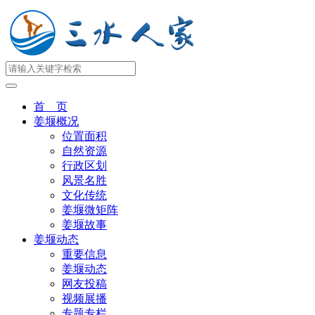
首 页
姜堰概况
位置面积
自然资源
行政区划
风景名胜
文化传统
姜堰微矩阵
姜堰故事
姜堰动态
重要信息
姜堰动态
网友投稿
视频展播
专题专栏