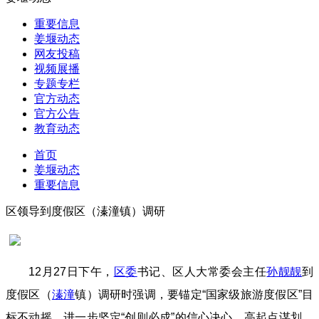
重要信息
姜堰动态
网友投稿
视频展播
专题专栏
官方动态
官方公告
教育动态
首页
姜堰动态
重要信息
区领导到度假区（溱潼镇）调研
12月27日下午，
区委
书记、区人大常委会主任
孙靓靓
到
度假区（
溱潼
镇）调研时强调，要锚定“国家级旅游度假区”目
标不动摇，进一步坚定“创则必成”的信心决心，高起点谋划、