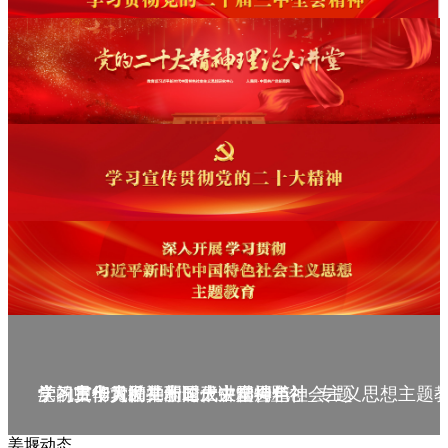
庆祝中华人民共和国成立75周年
学习贯彻党的二十届三中全会精神_专题
党的二十大精神理论大讲堂--理论
学习宣传贯彻党的二十大精神
学习贯彻习近平新时代中国特色社会主义思想主题
姜堰动态