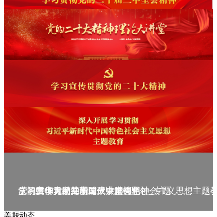
庆祝中华人民共和国成立75周年
学习贯彻党的二十届三中全会精神_专题
党的二十大精神理论大讲堂--理论
学习宣传贯彻党的二十大精神
学习贯彻习近平新时代中国特色社会主义思想主题
姜堰动态