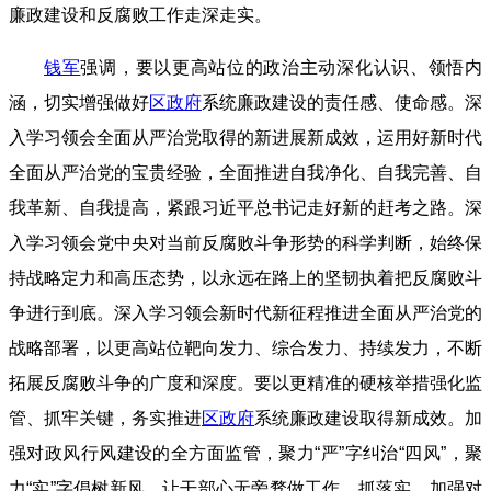
廉政建设和反腐败工作走深走实。
钱军
强调
，
要以更高站位的政治主动深化认识、领悟内
涵，切实增强做好
区政府
系统廉政建设的责任感、使命感。深
入学习领会全面从严治党取得的新进展新成效，运用好新时代
全面从严治党的宝贵经验，全面推进自我净化、自我完善、自
我革新、自我提高，紧跟习近平总书记走好新的赶考之路。深
入学习领会党中央对当前反腐败斗争形势的科学判断，始终保
持战略定力和高压态势，以永远在路上的坚韧执着把反腐败斗
争进行到底。深入学习领会新时代新征程推进全面从严治党的
战略部署，以更高站位靶向发力、综合发力、持续发力，不断
拓展反腐败斗争的广度和深度。要以更精准的硬核举措强化监
管、抓牢关键，务实推进
区政府
系统廉政建设取得新成效。加
强对政风行风建设的全方面监管，聚力“严”字纠治“四风”，聚
力“实”字倡树新风，让干部心无旁骛做工作、抓落实。加强对