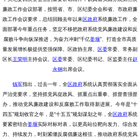
廉政工作会议部署，按照省、市、区纪委全会和省、市政府廉
政工作会议要求，总结回顾去年以来
区政府
系统廉政工作，全
面部署今年重点任务，坚定不移把政府系统党风廉政建设和反
腐败斗争向纵深推进，为奋力冲刺“千亿
姜堰
”、打造全市高质
量发展增长极提供坚强保障。区政协主席、
区委
常委、常务副
区长
王荣明
主持会议。
区委
常委、区纪委书记、区监委主任
赵
永钢
出席会议。
钱军
指出
，
过去一年，全
区政府
系统认真贯彻落实全面从
严治党要求，坚持抓党风促政风、抓重点出重拳、抓督查强督
办，推动党风廉政建设和反腐败工作取得新进展。今年是“十
四五”规划收官之年，是“十五五”规划谋划之年，全
区政府
系统
要紧密结合
姜堰
实际对标对表，以更高站位靶向发力、综合发
力、持续发力，时刻紧绷反腐倡廉这根弦，推动政府系统党风