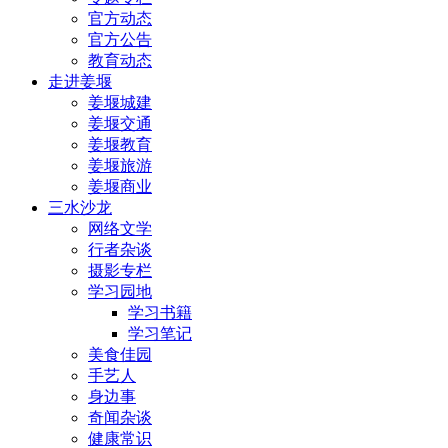
官方动态
官方公告
教育动态
走进姜堰
姜堰城建
姜堰交通
姜堰教育
姜堰旅游
姜堰商业
三水沙龙
网络文学
行者杂谈
摄影专栏
学习园地
学习书籍
学习笔记
美食佳园
手艺人
身边事
奇闻杂谈
健康常识