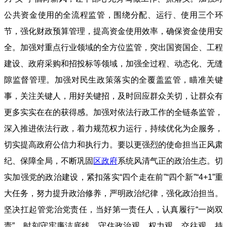
公共资金使用的全流程监管，围绕分配、运行、使用三个环
节，强化财政预算管理，提高资金使用效率，确保资金使用安
全。加强对重点行业领域的全方位监管，突出国资国企、工程
建设、政府采购和招投标等领域，加强全过程、动态化、无缝
隙监督管理。加强对民生政策落实的全覆盖监管，瞄准关键
事，关注关键人，用好关键招，及时回应群众关切，让群众有
更多实实在在的获得感。加强对依法行政工作的全链条监管，
深入推进依法行政，着力规范权力运行，持续优化为企服务，
切实提高政府公信力和执行力。要以更强烈的使命担当正风肃
纪、保障全局，不断巩固
区政府
系统风清气正的政治生态。切
实加强党的政治建设，紧扣落实“四个走在前”“四个新”“4+1”重
大任务，努力提升政治修养，严明政治纪律，强化政治担当。
坚决扛起管党治党责任，当好第一责任人，认真履行“一岗双
责”，时刻守牢廉洁底线，守住政治观、权力观、交往观，持