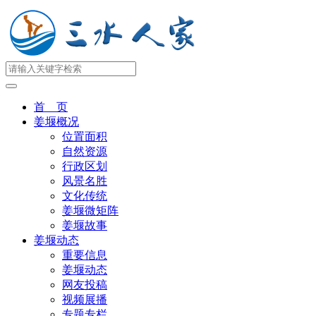
首 页
姜堰概况
位置面积
自然资源
行政区划
风景名胜
文化传统
姜堰微矩阵
姜堰故事
姜堰动态
重要信息
姜堰动态
网友投稿
视频展播
专题专栏