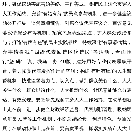
环，确保议题实施善始善终、善作善成。
要把民主观念贯穿人
大工作始终。完善“有始有终”的民意参与机制，进一步健全议
题公开征集、监督事项预告、列席会议代表座谈会、审议意见
落实情况公布等机制，拓宽民意表达渠道，扩大群众政治参
与；打造“有声有色”的民主实践品牌，持续深化“有事请找我，
办事请看我”“四级代表回选区访选民”等活动，全面推
行“您‘码’上说、我马上办”2.0版，建好用好专业代表履职平
台，着力拓宽代表发挥作用的空间；构建“有呼有应”的民生监
督机制，找准监督着力点、切入点，做到群众关心什么、人大
关注什么，群众期盼什么、人大推动什么，让民意能够充分表
达、有效实现。
要把争先观念贯穿人大工作始终。在改革创新
上走在前，进一步健全财政经济监督、代表履职管理、吸纳民
意汇集民智等工作机制，不断总结经验、创造特色、创新发
展；在联动协作上走在前，要高度重视、抓紧抓实省市人大上