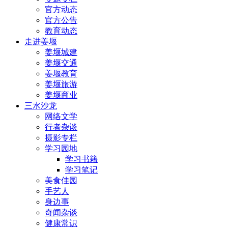
官方动态
官方公告
教育动态
走进姜堰
姜堰城建
姜堰交通
姜堰教育
姜堰旅游
姜堰商业
三水沙龙
网络文学
行者杂谈
摄影专栏
学习园地
学习书籍
学习笔记
美食佳园
手艺人
身边事
奇闻杂谈
健康常识