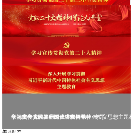
庆祝中华人民共和国成立75周年
学习贯彻党的二十届三中全会精神_专题
党的二十大精神理论大讲堂--理论
学习宣传贯彻党的二十大精神
学习贯彻习近平新时代中国特色社会主义思想主题
姜堰动态