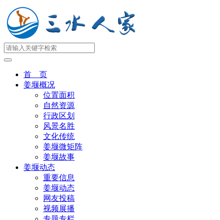
首 页
姜堰概况
位置面积
自然资源
行政区划
风景名胜
文化传统
姜堰微矩阵
姜堰故事
姜堰动态
重要信息
姜堰动态
网友投稿
视频展播
专题专栏