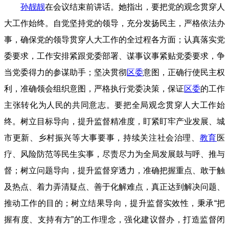
孙靓靓
在会议结束前讲话。她指出，要把党的观念贯穿人
大工作始终。自觉坚持党的领导，充分发扬民主，严格依法办
事，确保党的领导贯穿人大工作的全过程各方面；认真落实党
委要求，工作安排紧跟党委部署、谋事议事紧贴党委要求，争
当党委得力的参谋助手；坚决贯彻
区委
意图，正确行使民主权
利，准确领会组织意图，严格执行党委决策，保证
区委
的工作
主张转化为人民的共同意志。
要把全局观念贯穿人大工作始
终。树立目标导向，提升监督精准度，盯紧盯牢产业发展、城
市更新、乡村振兴等大事要事，持续关注社会治理、
教育
医
疗、风险防范等民生实事，尽责尽力为全局发展鼓与呼、推与
督；树立问题导向，提升监督穿透力，准确把握重点、敢于触
及热点、着力弄清疑点、善于化解难点，真正达到解决问题、
推动工作的目的；树立结果导向，提升监督实效性，秉承“把
握有度、支持有方”的工作理念，强化建议督办，打造监督闭