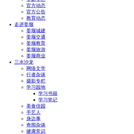
官方动态
官方公告
教育动态
走进姜堰
姜堰城建
姜堰交通
姜堰教育
姜堰旅游
姜堰商业
三水沙龙
网络文学
行者杂谈
摄影专栏
学习园地
学习书籍
学习笔记
美食佳园
手艺人
身边事
奇闻杂谈
健康常识