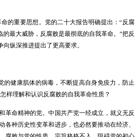
命的重要思想。党的二十大报告明确提出：“反腐
临的最大威胁，反腐败是最彻底的自我革命。”把反
争向纵深推进提出了更高要求。
党的健康肌体的病毒，不断提高自身免疫力，防止
。怎样理解和认识反腐败的自我革命性质？
和革命精神的党。中国共产党一经成立，就义无反
动各种历史性变革和进步，也必然要推动在经济、
。腐败与党的性质、宗旨格格不入，阻碍党的初心