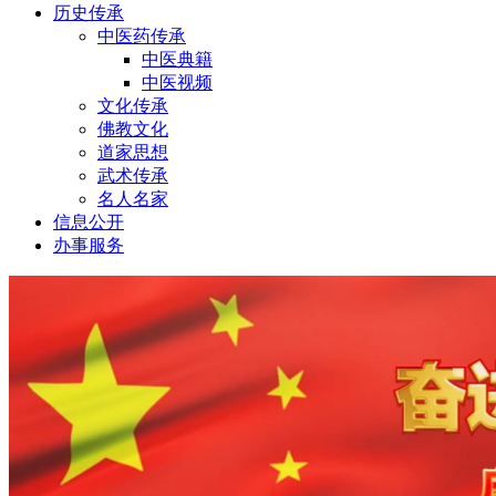
历史传承
中医药传承
中医典籍
中医视频
文化传承
佛教文化
道家思想
武术传承
名人名家
信息公开
办事服务