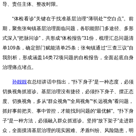
导、责任主体、整改时限。
“体检看诊”关键在于找准基层治理“薄弱处”“空白点”。前
期，聚焦张甸镇基层治理面临问题，各职能部门多途径、多形
式深入“把脉问诊”，共形成“体检报告”31份，梳理汇总问题清
单109条，确定部门赋能清单25条；张甸镇通过“三查三议”自
我剖析，形成涵盖14类72项问题的自检报告，全面起底自身
治理痛点堵点。
孙靓靓
在总结讲话中指出，“扑下身子”是一种态度，必须
切换视角抓巡诊。基层治理没有捷径，必须扑下身子、摆正态
度、切换视角，多从“群众视角”“全局视角”“长远视角”看问题，
抓好事前把关、事中管控，才能找到问题的“最优解”。“扑下身
子”是一种方法，必须融入群众抓巡诊。坚持“放下架子”走进群
众，全面摸清基层治理的现实困难、矛盾纠纷、风险隐患，明