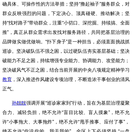
确具体、可操作性的方法举措；坚持“撸起袖子”服务群众，对
群众反映强烈的问题，下定决心、顶真碰硬、推动解决；坚
持“找对路子”带动群众，注重“小切口、深挖掘、持续搞、全面
推”，真正从群众需求出发找对服务路径，共同把基层治理的
品牌做实做优做响。“扑下身子”是一种担当，必须直面挑战抓
巡诊。坚决破队伍不强之困，以过硬队伍夯实基层基础；坚决
破能力不足之困，持续增强专业能力、协调能力、攻坚能力；
坚决破风气不正之困，结合当前开展的中央八项规定精神学习
教育
，深入推进作风建设专项治理，不断造浓干事创业的清风
正气。
孙靓靓
强调开展“巡诊家家到”行动，旨在为基层治理凝聚
合力、减轻负担，绝不允许“盲目比较、盲人摸象”，绝不允
许“小事拖大、大事拖炸”，绝不允许“甩手推事、应付了事”，
绝不允许“你说你的、我干我的”。全区上下必须坚持 “一盘