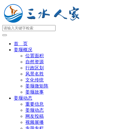
首 页
姜堰概况
位置面积
自然资源
行政区划
风景名胜
文化传统
姜堰微矩阵
姜堰故事
姜堰动态
重要信息
姜堰动态
网友投稿
视频展播
专题专栏