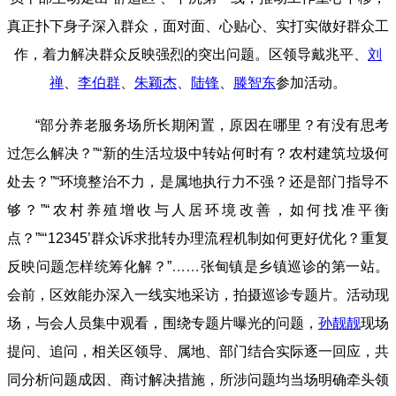
真正扑下身子深入群众，面对面、心贴心、实打实做好群众工
作，着力解决群众反映强烈的突出问题。区领导戴兆平、
刘
禅
、
李伯群
、
朱颖杰
、
陆锋
、
滕智东
参加活动。
“部分养老服务场所长期闲置，原因在哪里？有没有思考
过怎么解决？”“新的生活垃圾中转站何时有？农村建筑垃圾何
处去？”“环境整治不力，是属地执行力不强？还是部门指导不
够？”“农村养殖增收与人居环境改善，如何找准平衡
点？”“‘12345’群众诉求批转办理流程机制如何更好优化？重复
反映问题怎样统筹化解？”
……
张甸镇是乡镇巡诊的第一站。
会前，区效能办深入一线实地采访，拍摄巡诊专题片。活动现
场，与会人员集中观看，围绕专题片曝光的问题，
孙靓靓
现场
提问、追问，相关区领导、属地、部门结合实际逐一回应，共
同分析问题成因、商讨解决措施，所涉问题均当场明确牵头领