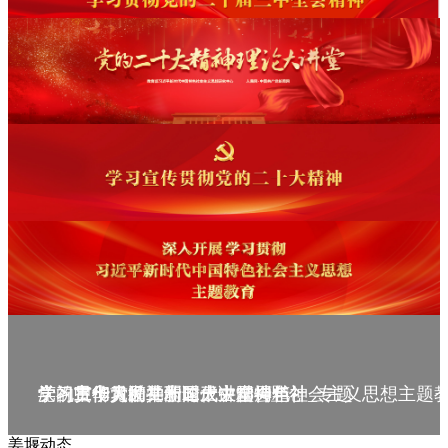
庆祝中华人民共和国成立75周年
学习贯彻党的二十届三中全会精神_专题
党的二十大精神理论大讲堂--理论
学习宣传贯彻党的二十大精神
学习贯彻习近平新时代中国特色社会主义思想主题
姜堰动态