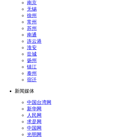
南京
无锡
徐州
常州
苏州
南通
连云港
淮安
盐城
扬州
镇江
泰州
宿迁
新闻媒体
中国台湾网
新华网
人民网
求是网
中国网
光明网