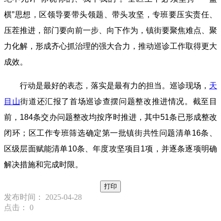
棋”思想，区领导要带头领题、带头攻坚，专班要压实责任、
压茬推进，部门要向前一步、向下作为，镇街要聚焦难点、聚
力化解，形成齐心抓治理的强大合力，推动巡诊工作取得更大
成效。
行动是最好的表态，落实是最有力的担当。巡诊现场，
天
目山
街道还汇报了首场巡诊查摆问题整改推进情况。截至目
前，184条交办问题整改均按序时推进，其中51条已形成整改
闭环；区工作专班筛选确定第一批镇街共性问题清单16条、
区级层面赋能清单10条、年度攻坚项目1项，并逐条逐项明确
解决措施和完成时限。
打印
发布时间： 2025-04-28
点击：
0