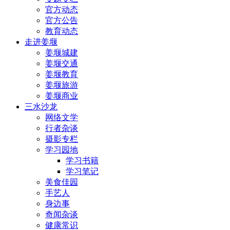
官方动态
官方公告
教育动态
走进姜堰
姜堰城建
姜堰交通
姜堰教育
姜堰旅游
姜堰商业
三水沙龙
网络文学
行者杂谈
摄影专栏
学习园地
学习书籍
学习笔记
美食佳园
手艺人
身边事
奇闻杂谈
健康常识