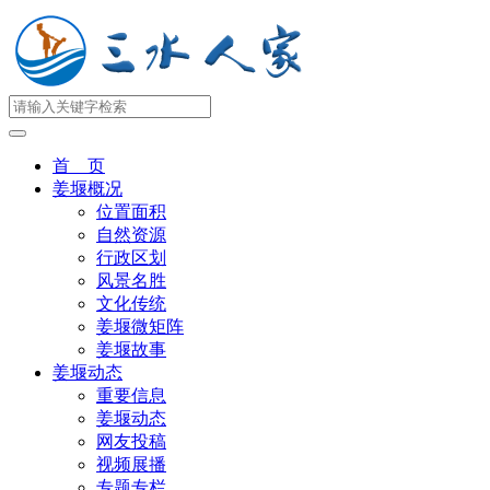
首 页
姜堰概况
位置面积
自然资源
行政区划
风景名胜
文化传统
姜堰微矩阵
姜堰故事
姜堰动态
重要信息
姜堰动态
网友投稿
视频展播
专题专栏