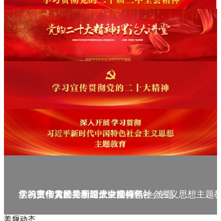
庆祝中华人民共和国成立75周年
学习贯彻党的二十届三中全会精神_专题
党的二十大精神理论大讲堂--理论
学习宣传贯彻党的二十大精神
学习贯彻习近平新时代中国特色社会主义思想主题
姜堰动态