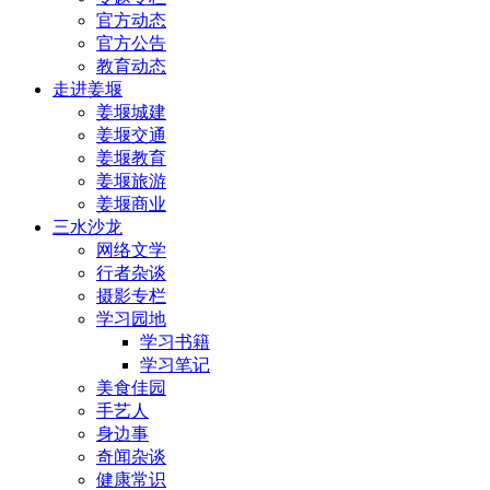
官方动态
官方公告
教育动态
走进姜堰
姜堰城建
姜堰交通
姜堰教育
姜堰旅游
姜堰商业
三水沙龙
网络文学
行者杂谈
摄影专栏
学习园地
学习书籍
学习笔记
美食佳园
手艺人
身边事
奇闻杂谈
健康常识