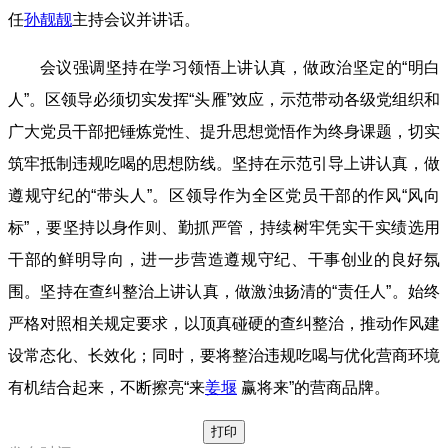
任
孙靓靓
主持会议并讲话。
会议强调坚持在学习领悟上讲认真，做政治坚定的“明白
人”。区领导必须切实发挥“头雁”效应，示范带动各级党组织和
广大党员干部把锤炼党性、提升思想觉悟作为终身课题，切实
筑牢抵制违规吃喝的思想防线。坚持在示范引导上讲认真，做
遵规守纪的“带头人”。区领导作为全区党员干部的作风“风向
标”，要坚持以身作则、勤抓严管，持续树牢凭实干实绩选用
干部的鲜明导向，进一步营造遵规守纪、干事创业的良好氛
围。坚持在查纠整治上讲认真，做激浊扬清的“责任人”。始终
严格对照相关规定要求，以顶真碰硬的查纠整治，推动作风建
设常态化、长效化；同时，要将整治违规吃喝与优化营商环境
有机结合起来，不断擦亮“来
姜堰
赢将来”的营商品牌。
打印