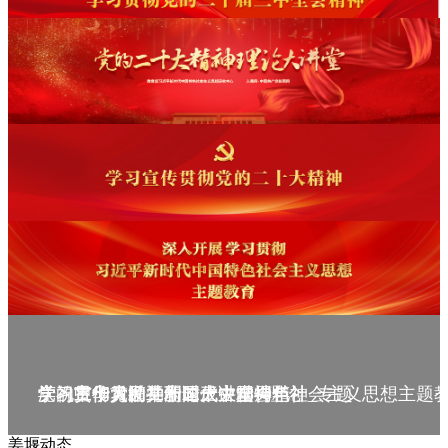
庆祝中华人民共和国成立75周年
学习贯彻党的二十届三中全会精神_专题
党的二十大精神理论大讲堂--理论
学习宣传贯彻党的二十大精神
学习贯彻习近平新时代中国特色社会主义思想主题
姜堰动态