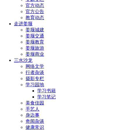
官方动态
官方公告
教育动态
走进姜堰
姜堰城建
姜堰交通
姜堰教育
姜堰旅游
姜堰商业
三水沙龙
网络文学
行者杂谈
摄影专栏
学习园地
学习书籍
学习笔记
美食佳园
手艺人
身边事
奇闻杂谈
健康常识