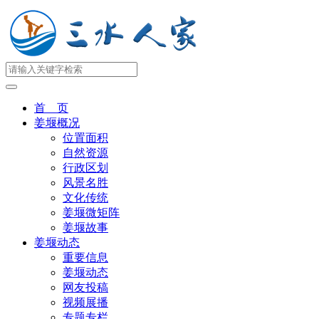
首 页
姜堰概况
位置面积
自然资源
行政区划
风景名胜
文化传统
姜堰微矩阵
姜堰故事
姜堰动态
重要信息
姜堰动态
网友投稿
视频展播
专题专栏