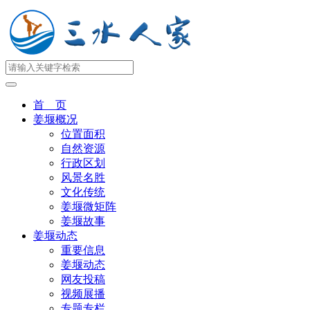
首 页
姜堰概况
位置面积
自然资源
行政区划
风景名胜
文化传统
姜堰微矩阵
姜堰故事
姜堰动态
重要信息
姜堰动态
网友投稿
视频展播
专题专栏