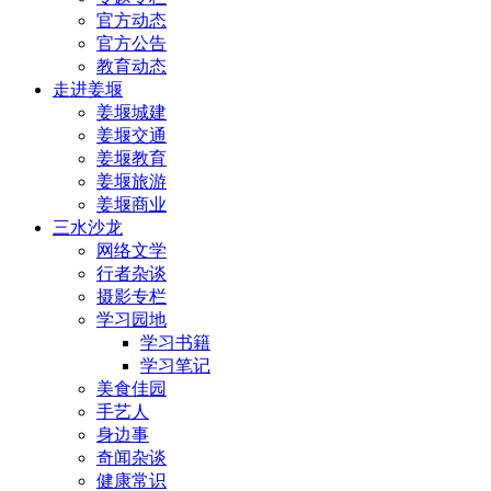
官方动态
官方公告
教育动态
走进姜堰
姜堰城建
姜堰交通
姜堰教育
姜堰旅游
姜堰商业
三水沙龙
网络文学
行者杂谈
摄影专栏
学习园地
学习书籍
学习笔记
美食佳园
手艺人
身边事
奇闻杂谈
健康常识