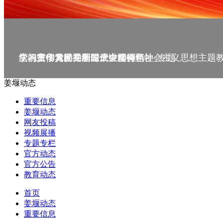
庆祝中华人民共和国成立75周年
学习贯彻党的二十届三中全会精神_专题
党的二十大精神理论大讲堂--理论
学习宣传贯彻党的二十大精神
学习贯彻习近平新时代中国特色社会主义思想主题
姜堰动态
重要信息
姜堰动态
网友投稿
视频展播
专题专栏
官方动态
官方公告
教育动态
首页
姜堰动态
重要信息