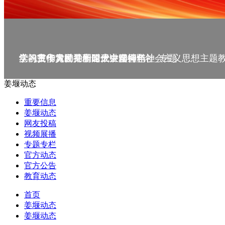
庆祝中华人民共和国成立75周年
学习贯彻党的二十届三中全会精神_专题
党的二十大精神理论大讲堂--理论
学习宣传贯彻党的二十大精神
学习贯彻习近平新时代中国特色社会主义思想主题
姜堰动态
重要信息
姜堰动态
网友投稿
视频展播
专题专栏
官方动态
官方公告
教育动态
首页
姜堰动态
姜堰动态