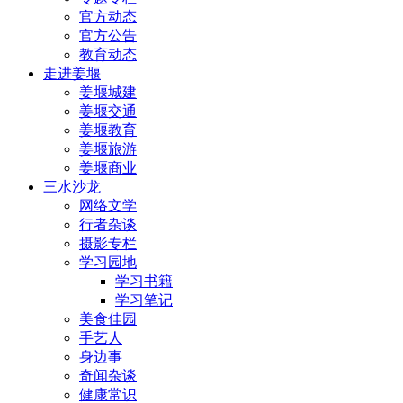
官方动态
官方公告
教育动态
走进姜堰
姜堰城建
姜堰交通
姜堰教育
姜堰旅游
姜堰商业
三水沙龙
网络文学
行者杂谈
摄影专栏
学习园地
学习书籍
学习笔记
美食佳园
手艺人
身边事
奇闻杂谈
健康常识