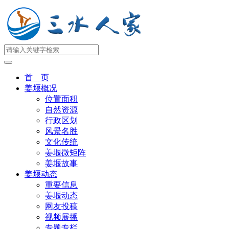
首 页
姜堰概况
位置面积
自然资源
行政区划
风景名胜
文化传统
姜堰微矩阵
姜堰故事
姜堰动态
重要信息
姜堰动态
网友投稿
视频展播
专题专栏