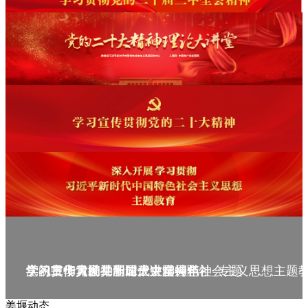
庆祝中华人民共和国成立75周年
学习贯彻党的二十届三中全会精神_专题
党的二十大精神理论大讲堂--理论
学习宣传贯彻党的二十大精神
学习贯彻习近平新时代中国特色社会主义思想主题
姜堰动态