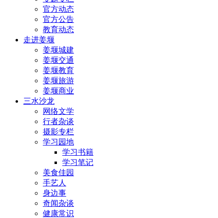
官方动态
官方公告
教育动态
走进姜堰
姜堰城建
姜堰交通
姜堰教育
姜堰旅游
姜堰商业
三水沙龙
网络文学
行者杂谈
摄影专栏
学习园地
学习书籍
学习笔记
美食佳园
手艺人
身边事
奇闻杂谈
健康常识