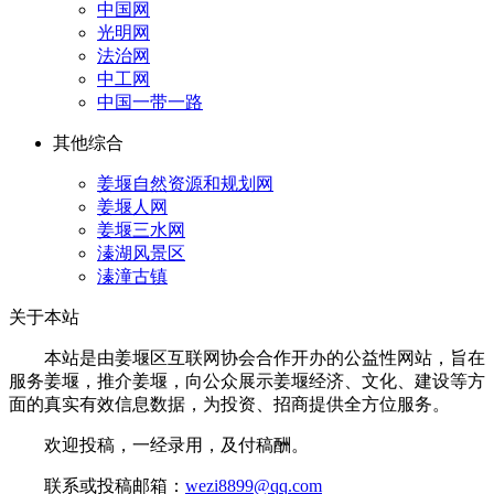
中国网
光明网
法治网
中工网
中国一带一路
其他综合
姜堰自然资源和规划网
姜堰人网
姜堰三水网
溱湖风景区
溱潼古镇
关于本站
本站是由姜堰区互联网协会合作开办的公益性网站，旨在
服务姜堰，推介姜堰，向公众展示姜堰经济、文化、建设等方
面的真实有效信息数据，为投资、招商提供全方位服务。
欢迎投稿，一经录用，及付稿酬。
联系或投稿邮箱：
wezi8899@qq.com