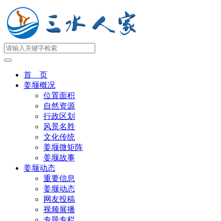
首 页
姜堰概况
位置面积
自然资源
行政区划
风景名胜
文化传统
姜堰微矩阵
姜堰故事
姜堰动态
重要信息
姜堰动态
网友投稿
视频展播
专题专栏