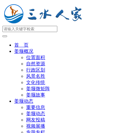
首 页
姜堰概况
位置面积
自然资源
行政区划
风景名胜
文化传统
姜堰微矩阵
姜堰故事
姜堰动态
重要信息
姜堰动态
网友投稿
视频展播
专题专栏