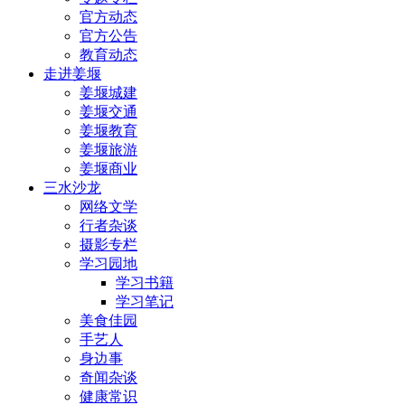
官方动态
官方公告
教育动态
走进姜堰
姜堰城建
姜堰交通
姜堰教育
姜堰旅游
姜堰商业
三水沙龙
网络文学
行者杂谈
摄影专栏
学习园地
学习书籍
学习笔记
美食佳园
手艺人
身边事
奇闻杂谈
健康常识