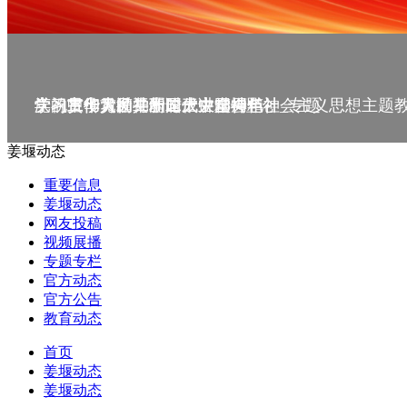
庆祝中华人民共和国成立75周年
学习贯彻党的二十届三中全会精神_专题
党的二十大精神理论大讲堂--理论
学习宣传贯彻党的二十大精神
学习贯彻习近平新时代中国特色社会主义思想主题
姜堰动态
重要信息
姜堰动态
网友投稿
视频展播
专题专栏
官方动态
官方公告
教育动态
首页
姜堰动态
姜堰动态