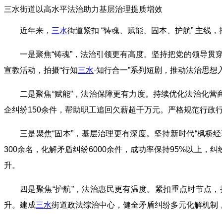
三水街道以高水平法治助力基层治理提质增效
近年来，
三水
街道紧扣 “铸魂、赋能、固本、护航” 主
一是聚焦“铸魂”，法治引领更有高度。坚持把党的领导贯
宣教活动，拍摄“行知
三水
·知行合一”系列短剧，推动法治思想
二是聚焦“赋能”，法治保障更有力度。持续优化法治化营商
企纠纷150余件，帮助职工追回欠薪超千万元。严格规范行政
三是聚焦“固本”，基层治理更有深度。坚持新时代“枫桥
300余名，化解矛盾纠纷6000余件，成功率保持95%以上，
升。
四是聚焦“护航”，法治惠民更有温度。紧扣重点时节点，
升。建成
三水
街道政法综治中心，健全矛盾纠纷多元化解机制，