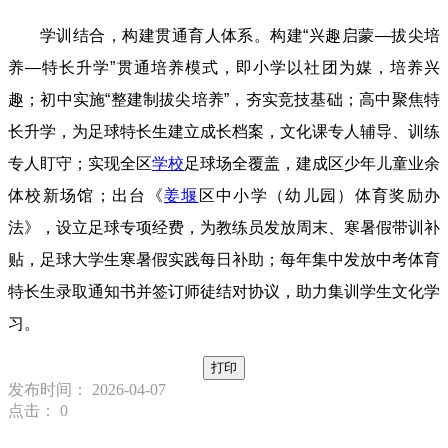
学训结合，构建贯通育人体系。构建“兴趣启蒙—拔尖培
养—特长升学”贯通培养模式，即小学以社团为媒，培养兴
趣；初中实施“整建制拔尖培养”，夯实竞技基础；高中聚焦特
长升学，为足球特长生建立成长档案，文化课专人辅导、训练
专人盯守；实现全区
学校
足球场全覆盖，建成区少年儿童业余
体校新场馆；出台《
姜堰
区中小学（幼儿园）体育奖励办
法》，设立足球专项经费，为教练员发放周末、寒暑假带训补
贴，足球大学生寒暑假实践每日补助；每年集中发放中考体育
特长生录取通知书并签订师徒结对协议，助力集训学生文化学
习。
打印
发布时间： 2026-04-07
点击：
0