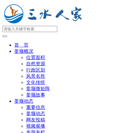
首 页
姜堰概况
位置面积
自然资源
行政区划
风景名胜
文化传统
姜堰微矩阵
姜堰故事
姜堰动态
重要信息
姜堰动态
网友投稿
视频展播
专题专栏