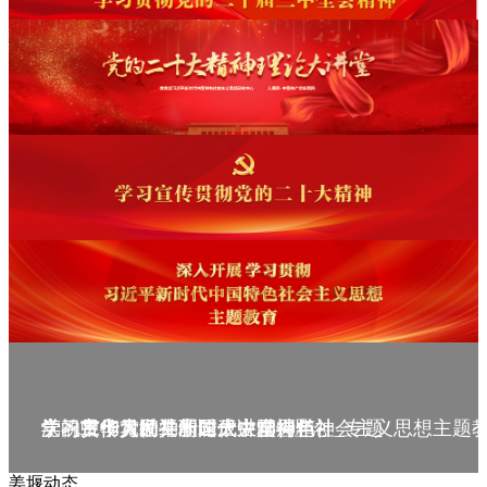
庆祝中华人民共和国成立75周年
学习贯彻党的二十届三中全会精神_专题
党的二十大精神理论大讲堂--理论
学习宣传贯彻党的二十大精神
学习贯彻习近平新时代中国特色社会主义思想主题
姜堰动态