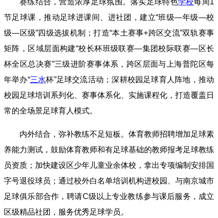
赛练结合，营造浓厚足球氛围。落实足球特色
学校
每周1
节足球课，推动足球进课间、进社团，建立“班级—年级—校
级—区级”四级选拔机制；打造“本土赛事+跨区交流”双轨赛事
矩阵，区域层面构建“校长杯班级联赛—集团校际联赛—区长
杯全区总决赛”三级进阶赛事体系，跨区层面与上海普陀区每
年举办“
三水
杯”足球交流活动；深耕校园足球育人阵地，推动
校园足球培训系列化、赛事体系化、实施课程化，打造覆盖日
常的全场景足球育人模式。
内外结合，弥补教练不足短板。体育教师招聘增加足球素
养能力测试，鼓励体育教师和有足球基础的教师报考足球教练
员资质；加快建设区少年儿童业余体校，拿出专项编制安排国
字号退役球员；通过校外白名单培训机构进校园、与南京城市
足球俱乐部合作，聘请C级以上专业教练参与课后服务，成立
区级精品社团，服务优秀足球学员。