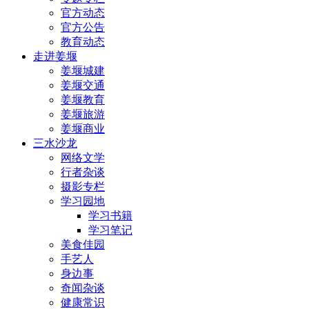
官方动态
官方公告
教育动态
走进姜堰
姜堰城建
姜堰交通
姜堰教育
姜堰旅游
姜堰商业
三水沙龙
网络文学
行者杂谈
摄影专栏
学习园地
学习书籍
学习笔记
美食佳园
手艺人
身边事
奇闻杂谈
健康常识