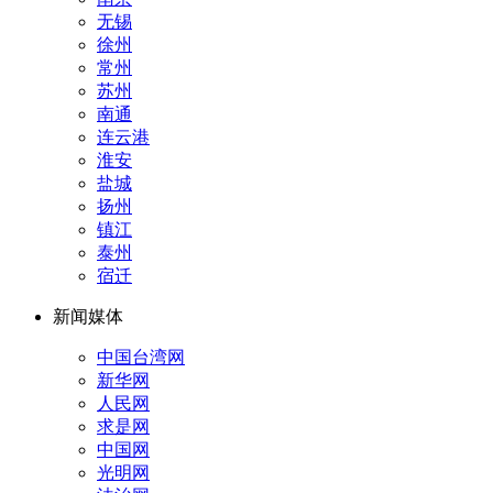
无锡
徐州
常州
苏州
南通
连云港
淮安
盐城
扬州
镇江
泰州
宿迁
新闻媒体
中国台湾网
新华网
人民网
求是网
中国网
光明网