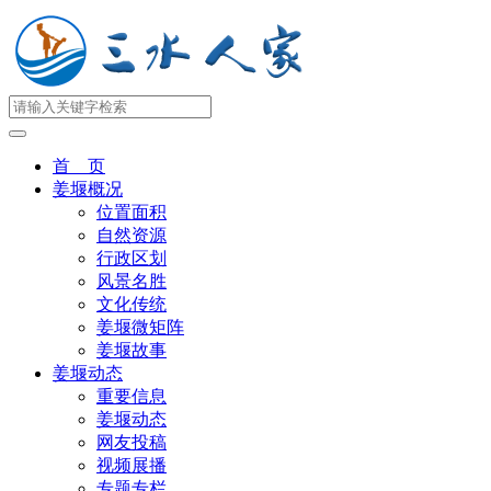
首 页
姜堰概况
位置面积
自然资源
行政区划
风景名胜
文化传统
姜堰微矩阵
姜堰故事
姜堰动态
重要信息
姜堰动态
网友投稿
视频展播
专题专栏