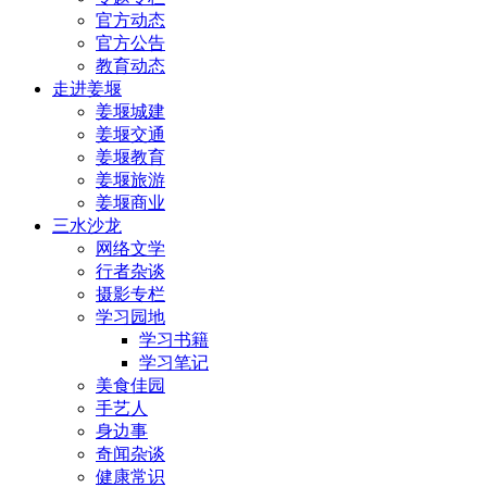
官方动态
官方公告
教育动态
走进姜堰
姜堰城建
姜堰交通
姜堰教育
姜堰旅游
姜堰商业
三水沙龙
网络文学
行者杂谈
摄影专栏
学习园地
学习书籍
学习笔记
美食佳园
手艺人
身边事
奇闻杂谈
健康常识