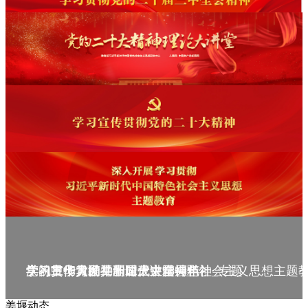
庆祝中华人民共和国成立75周年
学习贯彻党的二十届三中全会精神_专题
党的二十大精神理论大讲堂--理论
学习宣传贯彻党的二十大精神
学习贯彻习近平新时代中国特色社会主义思想主题
姜堰动态