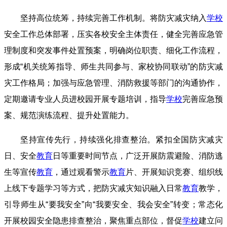
坚持高位统筹，持续完善工作机制。将防灾减灾纳入
学校
安全工作总体部署，压实各校安全主体责任，健全完善应急管
理制度和突发事件处置预案，明确岗位职责、细化工作流程，
形成“机关统筹指导、师生共同参与、家校协同联动”的防灾减
灾工作格局；加强与应急管理、消防救援等部门的沟通协作，
定期邀请专业人员进校园开展专题培训，指导
学校
完善应急预
案、规范演练流程、提升处置能力。
坚持宣传先行，持续强化排查整治。紧扣全国防灾减灾
日、安全
教育
日等重要时间节点，广泛开展防震避险、消防逃
生等宣传
教育
，通过观看警示
教育
片、开展知识竞赛、组织线
上线下专题学习等方式，把防灾减灾知识融入日常
教育
教学，
引导师生从“要我安全”向“我要安全、我会安全”转变；常态化
开展校园安全隐患排查整治，聚焦重点部位，督促
学校
建立问