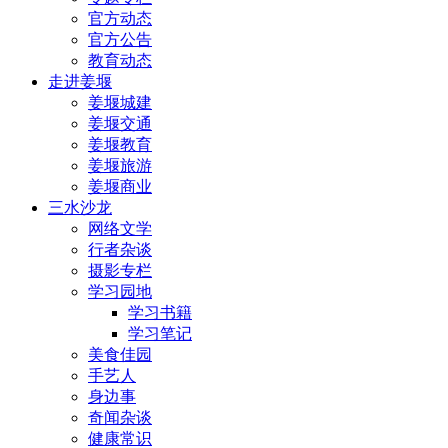
官方动态
官方公告
教育动态
走进姜堰
姜堰城建
姜堰交通
姜堰教育
姜堰旅游
姜堰商业
三水沙龙
网络文学
行者杂谈
摄影专栏
学习园地
学习书籍
学习笔记
美食佳园
手艺人
身边事
奇闻杂谈
健康常识