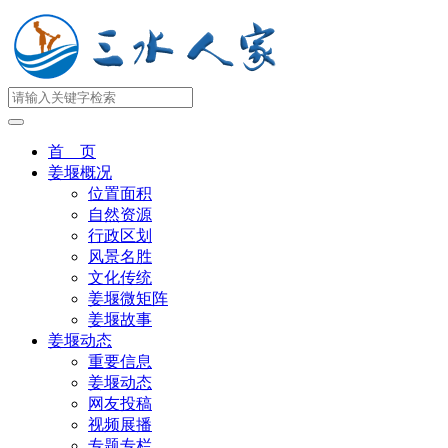
首 页
姜堰概况
位置面积
自然资源
行政区划
风景名胜
文化传统
姜堰微矩阵
姜堰故事
姜堰动态
重要信息
姜堰动态
网友投稿
视频展播
专题专栏