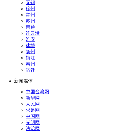
无锡
徐州
常州
苏州
南通
连云港
淮安
盐城
扬州
镇江
泰州
宿迁
新闻媒体
中国台湾网
新华网
人民网
求是网
中国网
光明网
法治网