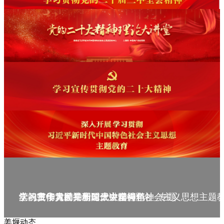
庆祝中华人民共和国成立75周年
学习贯彻党的二十届三中全会精神_专题
党的二十大精神理论大讲堂--理论
学习宣传贯彻党的二十大精神
学习贯彻习近平新时代中国特色社会主义思想主题
姜堰动态