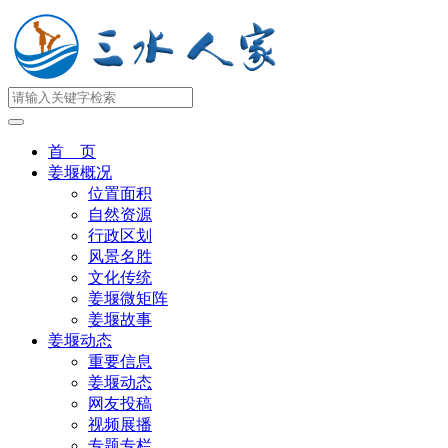
首 页
姜堰概况
位置面积
自然资源
行政区划
风景名胜
文化传统
姜堰微矩阵
姜堰故事
姜堰动态
重要信息
姜堰动态
网友投稿
视频展播
专题专栏