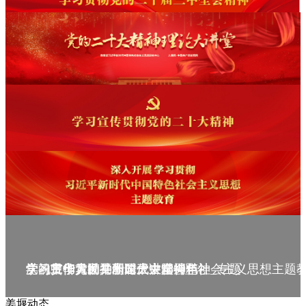
庆祝中华人民共和国成立75周年
学习贯彻党的二十届三中全会精神_专题
党的二十大精神理论大讲堂--理论
学习宣传贯彻党的二十大精神
学习贯彻习近平新时代中国特色社会主义思想主题
姜堰动态