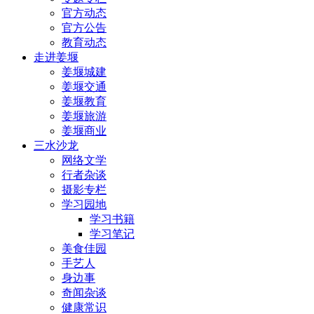
官方动态
官方公告
教育动态
走进姜堰
姜堰城建
姜堰交通
姜堰教育
姜堰旅游
姜堰商业
三水沙龙
网络文学
行者杂谈
摄影专栏
学习园地
学习书籍
学习笔记
美食佳园
手艺人
身边事
奇闻杂谈
健康常识