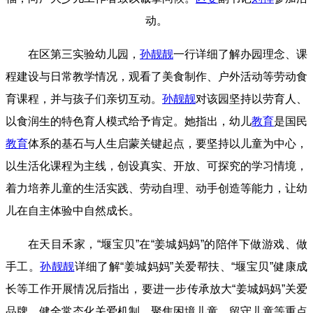
动。
在区第三实验幼儿园，
孙靓靓
一行详细了解办园理念、课
程建设与日常教学情况，观看了美食制作、户外活动等劳动食
育课程，并与孩子们亲切互动。
孙靓靓
对该园坚持以劳育人、
以食润生的特色育人模式给予肯定。她指出，幼儿
教育
是国民
教育
体系的基石与人生启蒙关键起点，要坚持以儿童为中心，
以生活化课程为主线，创设真实、开放、可探究的学习情境，
着力培养儿童的生活实践、劳动自理、动手创造等能力，让幼
儿在自主体验中自然成长。
在天目禾家，“堰宝贝”在“姜城妈妈”的陪伴下做游戏、做
手工。
孙靓靓
详细了解“姜城妈妈”关爱帮扶、“堰宝贝”健康成
长等工作开展情况后指出，要进一步传承放大“姜城妈妈”关爱
品牌，健全常态化关爱机制，聚焦困境儿童、留守儿童等重点