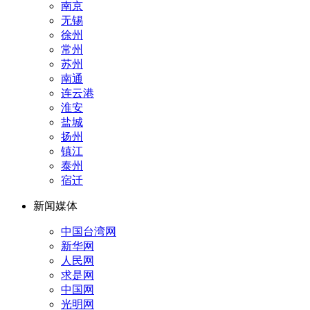
南京
无锡
徐州
常州
苏州
南通
连云港
淮安
盐城
扬州
镇江
泰州
宿迁
新闻媒体
中国台湾网
新华网
人民网
求是网
中国网
光明网