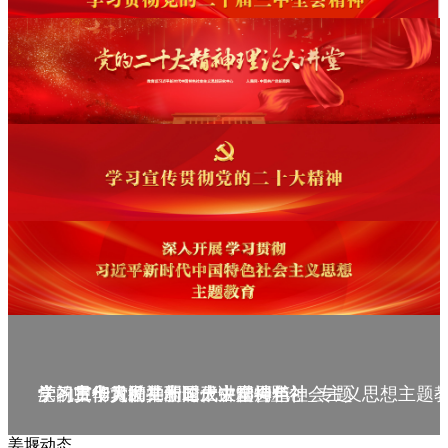
庆祝中华人民共和国成立75周年
学习贯彻党的二十届三中全会精神_专题
党的二十大精神理论大讲堂--理论
学习宣传贯彻党的二十大精神
学习贯彻习近平新时代中国特色社会主义思想主题
姜堰动态