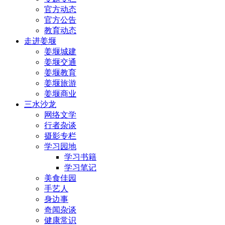
官方动态
官方公告
教育动态
走进姜堰
姜堰城建
姜堰交通
姜堰教育
姜堰旅游
姜堰商业
三水沙龙
网络文学
行者杂谈
摄影专栏
学习园地
学习书籍
学习笔记
美食佳园
手艺人
身边事
奇闻杂谈
健康常识