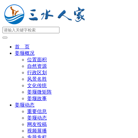
首 页
姜堰概况
位置面积
自然资源
行政区划
风景名胜
文化传统
姜堰微矩阵
姜堰故事
姜堰动态
重要信息
姜堰动态
网友投稿
视频展播
专题专栏