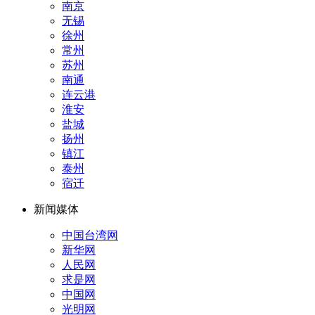
南京
无锡
徐州
常州
苏州
南通
连云港
淮安
盐城
扬州
镇江
泰州
宿迁
新闻媒体
中国台湾网
新华网
人民网
求是网
中国网
光明网