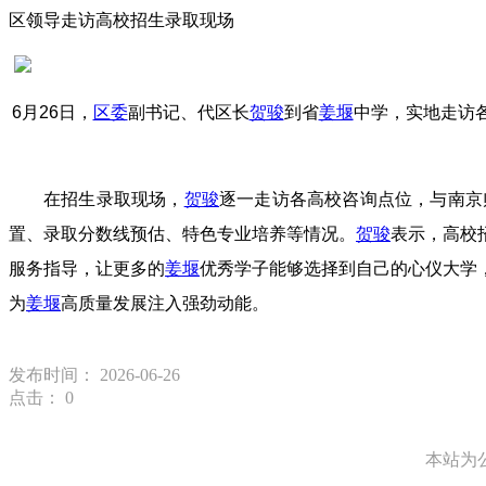
区领导走访高校招生录取现场
6月26日，
区委
副书记、代区长
贺骏
到省
姜堰
中学，实地走访
在招生录取现场，
贺骏
逐一走访各高校咨询点位，与南京
置、录取分数线预估、特色专业培养等情况。
贺骏
表示，高校
服务指导，让更多的
姜堰
优秀学子能够选择到自己的心仪大学
为
姜堰
高质量发展注入强劲动能。
发布时间： 2026-06-26
点击：
0
本站为