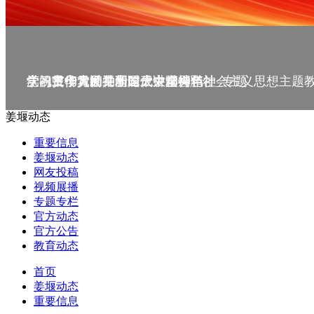
庆祝中华人民共和国成立75周年
学习贯彻党的二十届三中全会精神_专题
党的二十大精神理论大讲堂--理论
学习宣传贯彻党的二十大精神
学习贯彻习近平新时代中国特色社会主义思想主题
姜堰动态
重要信息
姜堰动态
网友投稿
视频展播
专题专栏
官方动态
官方公告
教育动态
首页
姜堰动态
重要信息