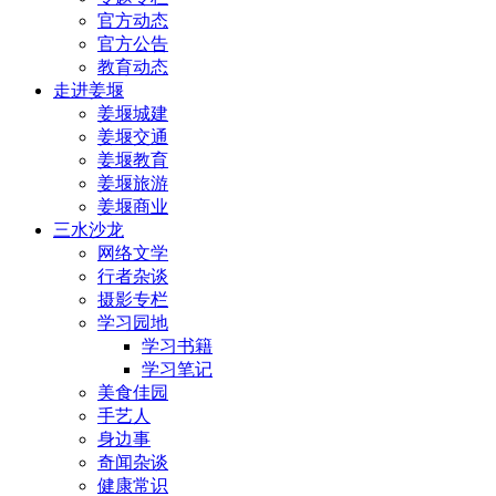
官方动态
官方公告
教育动态
走进姜堰
姜堰城建
姜堰交通
姜堰教育
姜堰旅游
姜堰商业
三水沙龙
网络文学
行者杂谈
摄影专栏
学习园地
学习书籍
学习笔记
美食佳园
手艺人
身边事
奇闻杂谈
健康常识