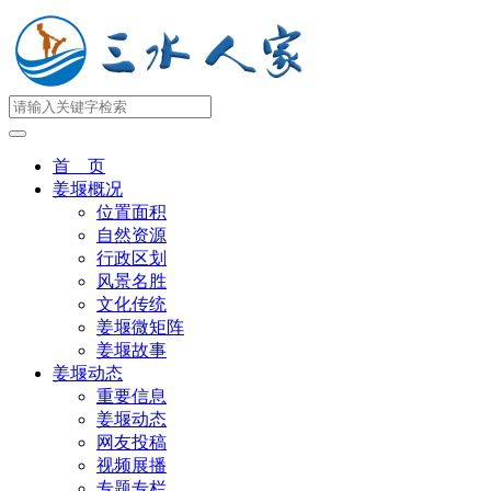
首 页
姜堰概况
位置面积
自然资源
行政区划
风景名胜
文化传统
姜堰微矩阵
姜堰故事
姜堰动态
重要信息
姜堰动态
网友投稿
视频展播
专题专栏