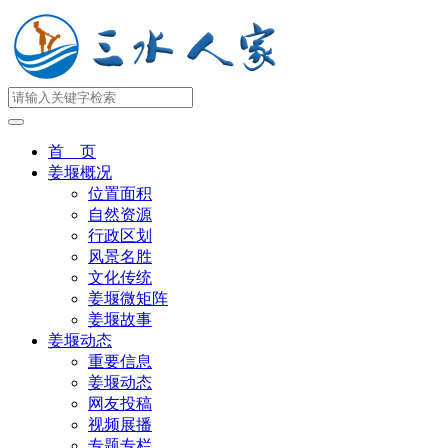
首 页
姜堰概况
位置面积
自然资源
行政区划
风景名胜
文化传统
姜堰微矩阵
姜堰故事
姜堰动态
重要信息
姜堰动态
网友投稿
视频展播
专题专栏