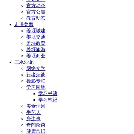
官方动态
官方公告
教育动态
走进姜堰
姜堰城建
姜堰交通
姜堰教育
姜堰旅游
姜堰商业
三水沙龙
网络文学
行者杂谈
摄影专栏
学习园地
学习书籍
学习笔记
美食佳园
手艺人
身边事
奇闻杂谈
健康常识