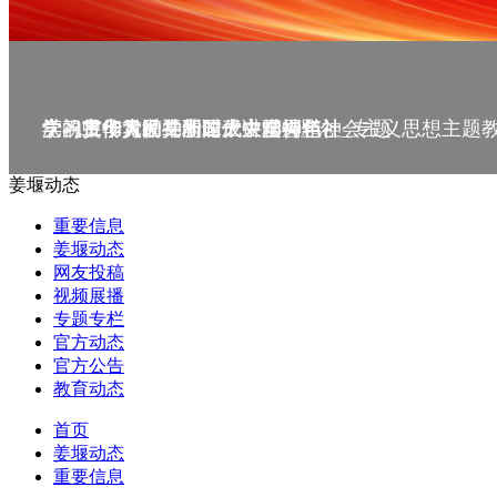
庆祝中华人民共和国成立75周年
学习贯彻党的二十届三中全会精神_专题
党的二十大精神理论大讲堂--理论
学习宣传贯彻党的二十大精神
学习贯彻习近平新时代中国特色社会主义思想主题
姜堰动态
重要信息
姜堰动态
网友投稿
视频展播
专题专栏
官方动态
官方公告
教育动态
首页
姜堰动态
重要信息