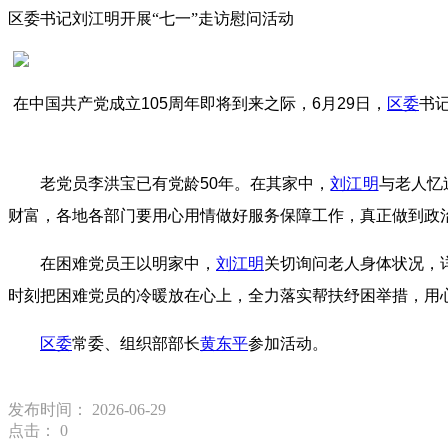
区委书记刘江明开展“七一”走访慰问活动
在中国共产党成立105周年即将到来之际，6月29日，
区委
书
老党员李洪宝已有党龄50年。在其家中，
刘江明
与老人忆
财富，各地各部门要用心用情做好服务保障工作，真正做到政
在困难党员王以明家中，
刘江明
关切询问老人身体状况，
时刻把困难党员的冷暖放在心上，全力落实帮扶纾困举措，用
区委
常委、组织部部长
黄东平
参加活动。
发布时间： 2026-06-29
点击：
0