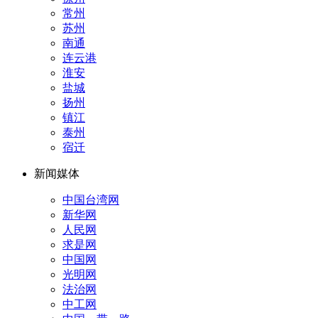
常州
苏州
南通
连云港
淮安
盐城
扬州
镇江
泰州
宿迁
新闻媒体
中国台湾网
新华网
人民网
求是网
中国网
光明网
法治网
中工网