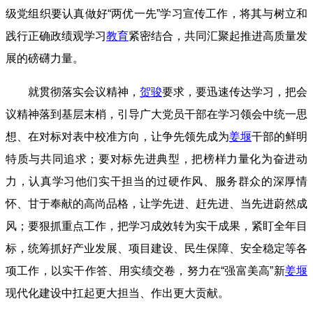
级党组织要认真做好“两优一先”学习宣传工作，将其与树立和
践行正确政绩观学习
教育
紧密结合，共同汇聚起推进高质量发
展的磅礴力量。
就贯彻落实会议精神，
贺骏
要求，要迅速传达学习，把会
议精神落到基层末梢，引导广大党员干部在学习领会中统一思
想、在对标对表中校准方向，让争先领先成为
姜堰
干部的鲜明
特质与共同追求；要对标先进典型，把榜样力量化为奋进动
力，认真学习他们实干担当的过硬作风、服务群众的深厚情
怀、甘于奉献的高尚品格，让学先进、赶先进、当先进蔚然成
风；要狠抓重点工作，把学习成效转为实干成果，紧盯全年目
标，统筹抓好产业发展、项目建设、民生保障、安全稳定等各
项工作，以实干作答、用实绩交卷，努力在“强富美高”新
姜堰
现代化建设中扛起更大担当、作出更大贡献。