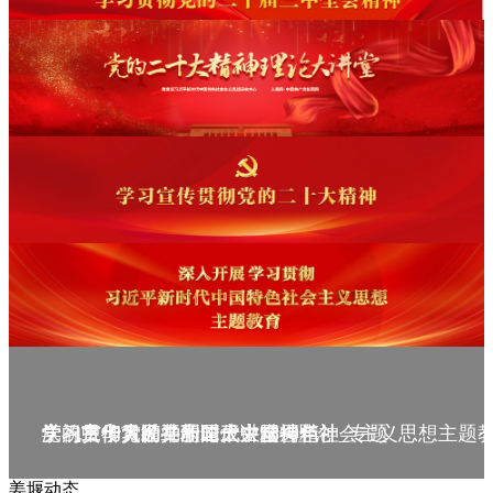
庆祝中华人民共和国成立75周年
学习贯彻党的二十届三中全会精神_专题
党的二十大精神理论大讲堂--理论
学习宣传贯彻党的二十大精神
学习贯彻习近平新时代中国特色社会主义思想主题
姜堰动态