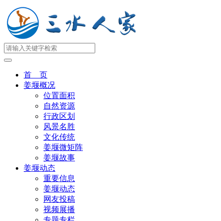
首 页
姜堰概况
位置面积
自然资源
行政区划
风景名胜
文化传统
姜堰微矩阵
姜堰故事
姜堰动态
重要信息
姜堰动态
网友投稿
视频展播
专题专栏