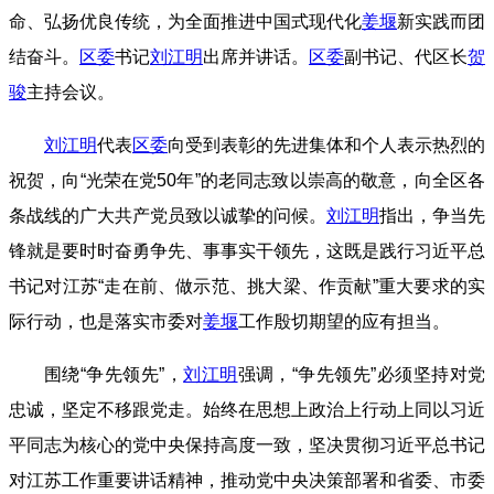
命、弘扬优良传统，为全面推进中国式现代化
姜堰
新实践而团
结奋斗。
区委
书记
刘江明
出席并讲话。
区委
副书记、代区长
贺
骏
主持会议。
刘江明
代表
区委
向受到表彰的先进集体和个人表示热烈的
祝贺，向“光荣在党50年”的老同志致以崇高的敬意，向全区各
条战线的广大共产党员致以诚挚的问候。
刘江明
指出，争当先
锋就是要时时奋勇争先、事事实干领先，这既是践行习近平总
书记对江苏“走在前、做示范、挑大梁、作贡献”重大要求的实
际行动，也是落实市委对
姜堰
工作殷切期望的应有担当。
围绕“争先领先”，
刘江明
强调，“争先领先”必须坚持对党
忠诚，坚定不移跟党走。始终在思想上政治上行动上同以习近
平同志为核心的党中央保持高度一致，坚决贯彻习近平总书记
对江苏工作重要讲话精神，推动党中央决策部署和省委、市委