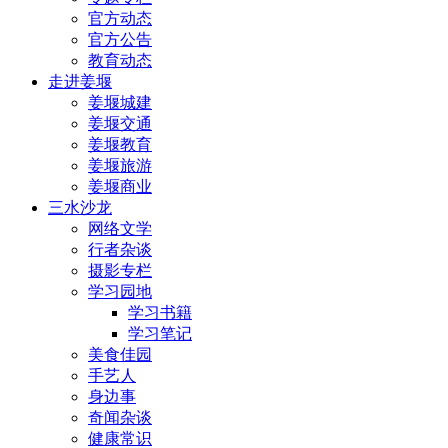
官方动态
官方公告
教育动态
走进姜堰
姜堰城建
姜堰交通
姜堰教育
姜堰旅游
姜堰商业
三水沙龙
网络文学
行者杂谈
摄影专栏
学习园地
学习书籍
学习笔记
美食佳园
手艺人
身边事
奇闻杂谈
健康常识