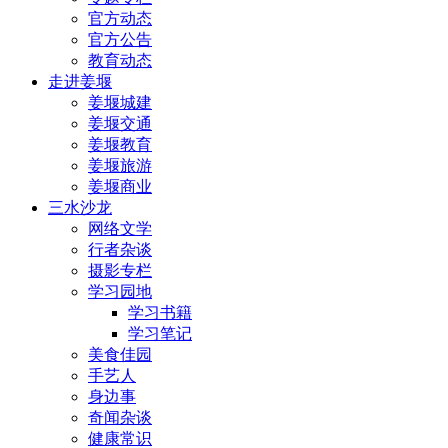
官方动态
官方公告
教育动态
走进姜堰
姜堰城建
姜堰交通
姜堰教育
姜堰旅游
姜堰商业
三水沙龙
网络文学
行者杂谈
摄影专栏
学习园地
学习书籍
学习笔记
美食佳园
手艺人
身边事
奇闻杂谈
健康常识