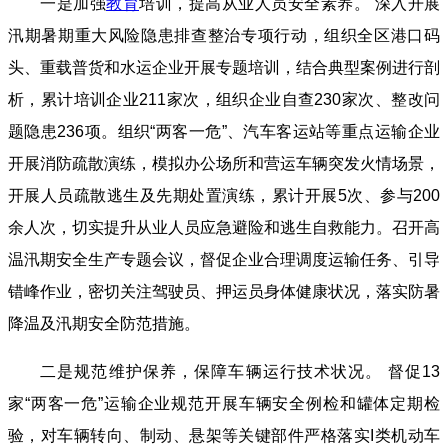
一是加强
教育
培训，提高从业人员安全素养。 深入开展
汛期暑期重大风险隐患排查整治专项行动，组织全区港口码
头、重载普货和水运企业开展专题培训，结合典型案例进行剖
析，累计培训企业211家次，组织企业自查230家次、整改问
题隐患236项。组织“两客一危”、汽车客运站等重点运输企业
开展消防疏散演练，模拟办公场所和营运车辆突发火情场景，
开展人员疏散逃生及先期处置演练，累计开展5次、参与200
余人次，切实提升从业人员应急避险和逃生自救能力。召开高
温汛期安全生产专题会议，督促企业合理调度运输任务、引导
错峰作业，密切关注驾驶员、押运员身体健康状况，落实防暑
降温及汛期安全防范措施。
二是规范维护保养，保障车辆运行技术状况。 督促13
家“两客一危”运输企业规范开展车辆安全例检和罐体定期检
验，对车辆转向、制动、悬架等关键部件严格落实I类机动车