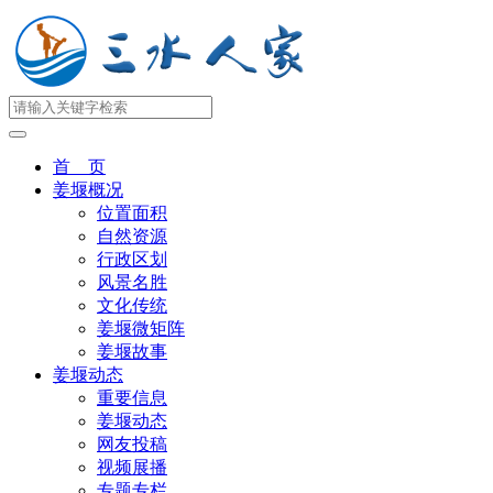
首 页
姜堰概况
位置面积
自然资源
行政区划
风景名胜
文化传统
姜堰微矩阵
姜堰故事
姜堰动态
重要信息
姜堰动态
网友投稿
视频展播
专题专栏