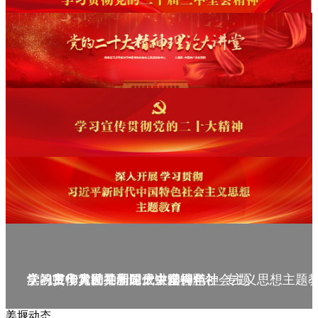
庆祝中华人民共和国成立75周年
学习贯彻党的二十届三中全会精神_专题
党的二十大精神理论大讲堂--理论
学习宣传贯彻党的二十大精神
学习贯彻习近平新时代中国特色社会主义思想主题
姜堰动态