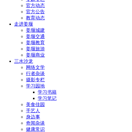
官方动态
官方公告
教育动态
走进姜堰
姜堰城建
姜堰交通
姜堰教育
姜堰旅游
姜堰商业
三水沙龙
网络文学
行者杂谈
摄影专栏
学习园地
学习书籍
学习笔记
美食佳园
手艺人
身边事
奇闻杂谈
健康常识