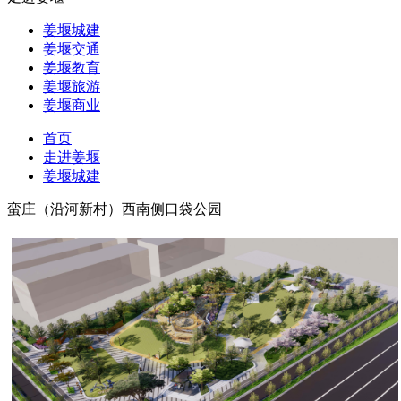
姜堰城建
姜堰交通
姜堰教育
姜堰旅游
姜堰商业
首页
走进姜堰
姜堰城建
蛮庄（沿河新村）西南侧口袋公园