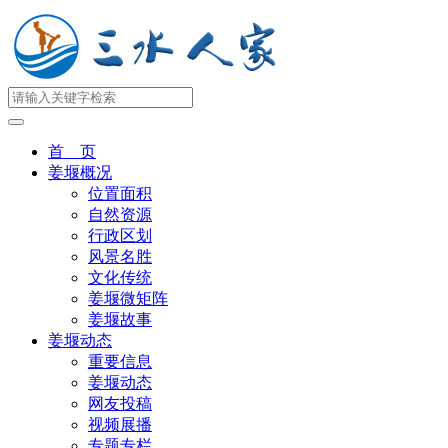
首 页
姜堰概况
位置面积
自然资源
行政区划
风景名胜
文化传统
姜堰微矩阵
姜堰故事
姜堰动态
重要信息
姜堰动态
网友投稿
视频展播
专题专栏