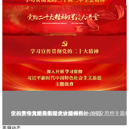
庆祝中华人民共和国成立75周年
学习贯彻党的二十届三中全会精神_专题
党的二十大精神理论大讲堂--理论
学习宣传贯彻党的二十大精神
学习贯彻习近平新时代中国特色社会主义思想主题
姜堰动态