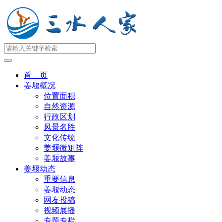
首 页
姜堰概况
位置面积
自然资源
行政区划
风景名胜
文化传统
姜堰微矩阵
姜堰故事
姜堰动态
重要信息
姜堰动态
网友投稿
视频展播
专题专栏