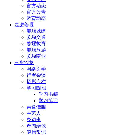
官方动态
官方公告
教育动态
走进姜堰
姜堰城建
姜堰交通
姜堰教育
姜堰旅游
姜堰商业
三水沙龙
网络文学
行者杂谈
摄影专栏
学习园地
学习书籍
学习笔记
美食佳园
手艺人
身边事
奇闻杂谈
健康常识