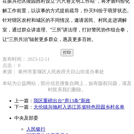
在振兴社区陵园西村设立“六尺巷文明工作站”，将矛盾纠纷化
解工作前置，以议事的方式提前疏导，扑灭纠纷于萌芽状态。
针对辖区农村和城区的不同情况，邀请居民、村民走进调解
室，通过群众讲道理、“三所”讲法理，打好警民协作组合拳，
让“三所共治”辐射更多群众，惠及更多百姓。
打印
发布时间： 2023-12-11
点击：
0
来源： 泰州市姜堰区人民政府天目山街道办事处
本站为公益网站，部分信息搜集自网上，如有版权问题，请及
时联系我们删除。
上一篇：
我区重磅出台“房13条”新政
下一篇：
大伦镇兴驰村入选江苏省特色田园乡村名单
中央及部委
人民银行