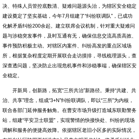
决、特殊人员管控底数清、疑难问题源头治，为辖区安全稳定
建设奠定了坚实基础，今年7月组建了“纠纷联调队”，已成功
化解矛盾纠纷200余起。建立联席会议机制，针对重大疑难问
题与涉稳突发事件，及时互通有无，确保信息交流高质高效、
事件预防积极主动。对辖区内案件、纠纷高发的重点区域场
所，根据复杂程度定期开展联合走访摸排，寻线梳理源头，查
深查透问题，坚决防止出现危机事件和涉稳事端，确保辖区安
全稳定。
开新局，创新路，拓宽“三所共治”新路径。秉持“共建、共
治、共享”理念，组成“3+N”纠纷联调队，即以“三所”为内核，
联合各部门延伸服务触角。在曹安市场升级打造城东联勤警务
站，组建“平安卫士联盟”，实现警情的快接快处、纠纷的现场
调解和服务的便捷高效降。依据辖区老旧小区多的实际情况，