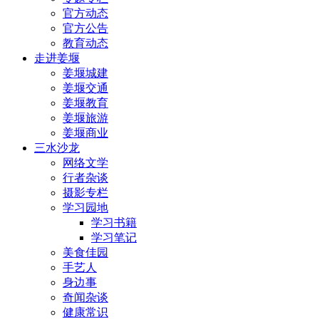
官方动态
官方公告
教育动态
走进姜堰
姜堰城建
姜堰交通
姜堰教育
姜堰旅游
姜堰商业
三水沙龙
网络文学
行者杂谈
摄影专栏
学习园地
学习书籍
学习笔记
美食佳园
手艺人
身边事
奇闻杂谈
健康常识