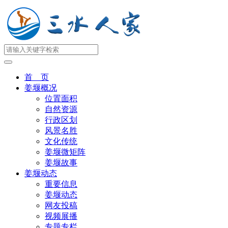
首 页
姜堰概况
位置面积
自然资源
行政区划
风景名胜
文化传统
姜堰微矩阵
姜堰故事
姜堰动态
重要信息
姜堰动态
网友投稿
视频展播
专题专栏