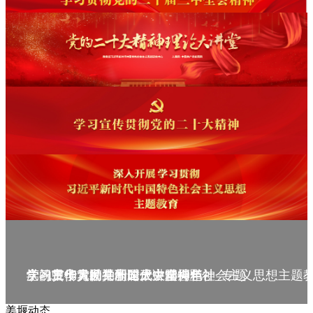
庆祝中华人民共和国成立75周年
学习贯彻党的二十届三中全会精神_专题
党的二十大精神理论大讲堂--理论
学习宣传贯彻党的二十大精神
学习贯彻习近平新时代中国特色社会主义思想主题
姜堰动态