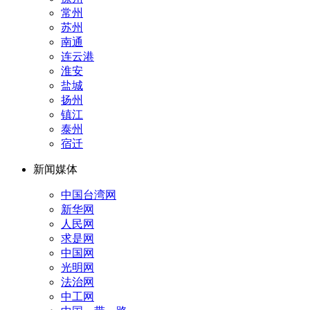
常州
苏州
南通
连云港
淮安
盐城
扬州
镇江
泰州
宿迁
新闻媒体
中国台湾网
新华网
人民网
求是网
中国网
光明网
法治网
中工网