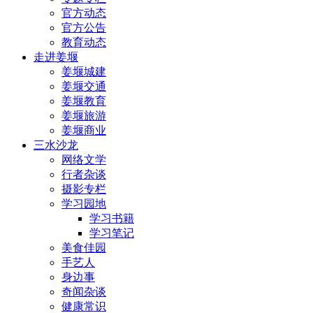
官方动态
官方公告
教育动态
走进姜堰
姜堰城建
姜堰交通
姜堰教育
姜堰旅游
姜堰商业
三水沙龙
网络文学
行者杂谈
摄影专栏
学习园地
学习书籍
学习笔记
美食佳园
手艺人
身边事
奇闻杂谈
健康常识