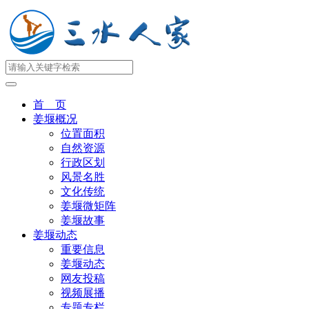
首 页
姜堰概况
位置面积
自然资源
行政区划
风景名胜
文化传统
姜堰微矩阵
姜堰故事
姜堰动态
重要信息
姜堰动态
网友投稿
视频展播
专题专栏