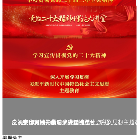
庆祝中华人民共和国成立75周年
学习贯彻党的二十届三中全会精神_专题
党的二十大精神理论大讲堂--理论
学习宣传贯彻党的二十大精神
学习贯彻习近平新时代中国特色社会主义思想主题
姜堰动态