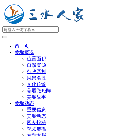
首 页
姜堰概况
位置面积
自然资源
行政区划
风景名胜
文化传统
姜堰微矩阵
姜堰故事
姜堰动态
重要信息
姜堰动态
网友投稿
视频展播
专题专栏