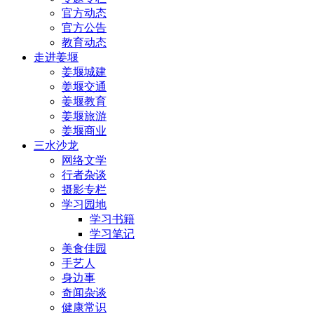
官方动态
官方公告
教育动态
走进姜堰
姜堰城建
姜堰交通
姜堰教育
姜堰旅游
姜堰商业
三水沙龙
网络文学
行者杂谈
摄影专栏
学习园地
学习书籍
学习笔记
美食佳园
手艺人
身边事
奇闻杂谈
健康常识