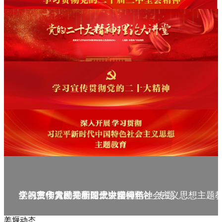
庆祝中华人民共和国成立75周年
学习贯彻党的二十届三中全会精神_专题
党的二十大精神理论大讲堂--理论
学习宣传贯彻党的二十大精神
学习贯彻习近平新时代中国特色社会主义思想主题
姜堰动态