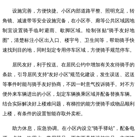
设施完善，方便快捷。小区内部道路平整、照明充足，转
角镜、减速带等安全设施完备，在小区亭、廊等公共区域因地
制宜设置骑手临时避雨、歇脚区域。绘制张贴“骑手友好地
图”，清楚标注小区出入口、楼宇号、卫生间等，帮助骑手快
速找到目的地，同时划定专用停车区域，方便骑手规范停车‌。
居民友好，利于投送。在居民公约中增加有关友待骑手的
条款，引导居民支持“友好小区”规范化建设，发生误送、迟送
等事件时能与骑手友好协商，不因一时意气投诉骑手。对不方
便外来车辆进出的小区，划定车辆换乘区域并配备替换车辆。
结合实际解决好上楼难问题，有梯控的能方便骑手或物品顺利
上楼，有条件的设置智能存取外卖柜。
助力休息，应急协调。在小区内设立“骑手驿站”，配备电