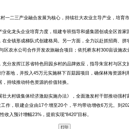
农村一二三产业融合发展为核心，持续壮大农业主导产业，培育市
产业化龙头企业培育力度，组建专班指导和盛集团创成全区首家
，在全镇形成梯队式创建格局。另一方面，全力以赴抓招商、拼
与区农水公司合作开发农旅融合项目；依托桥东村300亩设施农
，充分发挥江苏省特色田园乡村的品牌效应，指导朱宣村与区文
康疗基地，并投入45万元实施林下百菇园项目，确保林海资源
居，持续推动特色资源的价值转换。
展壮大村级集体经济激励实施办法》，全面激发村干部推动强村
工作，联建企业由17个增至20个，平均带动增收6万元。到20
性收入预计增幅23%，提前实现“8420”目标。
打印