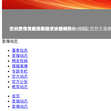
庆祝中华人民共和国成立75周年
学习贯彻党的二十届三中全会精神_专题
党的二十大精神理论大讲堂--理论
学习宣传贯彻党的二十大精神
学习贯彻习近平新时代中国特色社会主义思想主题
姜堰动态
重要信息
姜堰动态
网友投稿
视频展播
专题专栏
官方动态
官方公告
教育动态
首页
姜堰动态
姜堰动态