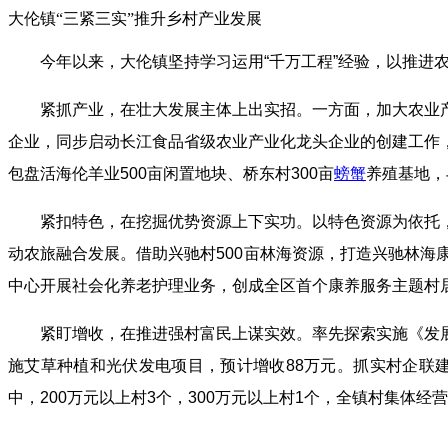
大伦镇“三紧三实”推升乡村产业发展
今年以来，大伦镇坚持学习运用“千万工程”经验，以推进
紧抓产业，在壮大发展主体上出实招。一方面，加大农业
企业，同步启动长江食品省级农业产业化龙头企业的创建工作
包盘活海伦羊业500亩闲置地块、桥东村300亩
螃蟹
养殖基地，
紧扣特色，在挖掘优势资源上下实功。以特色资源为依托
动农旅融合发展。借助兴驰村500亩林海资源，打造兴驰林海
中心开展社会化养老护理业务，创成全区首个康养服务主题村
紧盯增收，在推进强村富民上谋实效。率先探索实施《发
施艾草种植和光伏发电项目，预计增收88万元。抓实村企联建
中，200万元以上村3个，300万元以上村1个，全镇村集体经营