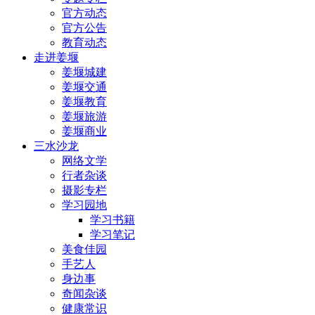
官方动态
官方公告
教育动态
走进姜堰
姜堰城建
姜堰交通
姜堰教育
姜堰旅游
姜堰商业
三水沙龙
网络文学
行者杂谈
摄影专栏
学习园地
学习书籍
学习笔记
美食佳园
手艺人
身边事
奇闻杂谈
健康常识