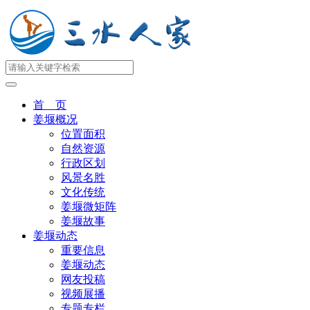
首 页
姜堰概况
位置面积
自然资源
行政区划
风景名胜
文化传统
姜堰微矩阵
姜堰故事
姜堰动态
重要信息
姜堰动态
网友投稿
视频展播
专题专栏