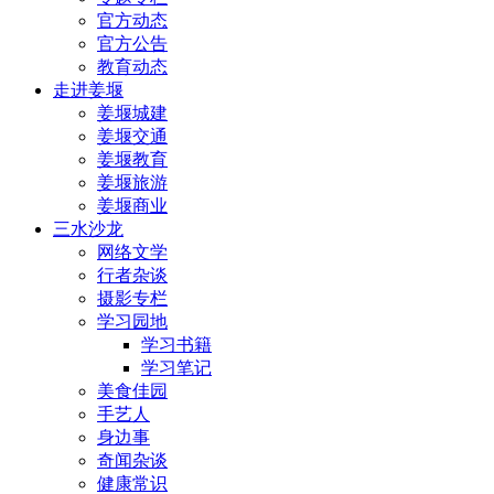
官方动态
官方公告
教育动态
走进姜堰
姜堰城建
姜堰交通
姜堰教育
姜堰旅游
姜堰商业
三水沙龙
网络文学
行者杂谈
摄影专栏
学习园地
学习书籍
学习笔记
美食佳园
手艺人
身边事
奇闻杂谈
健康常识