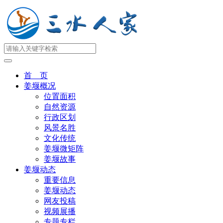
首 页
姜堰概况
位置面积
自然资源
行政区划
风景名胜
文化传统
姜堰微矩阵
姜堰故事
姜堰动态
重要信息
姜堰动态
网友投稿
视频展播
专题专栏