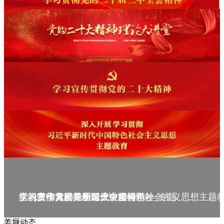
庆祝中华人民共和国成立75周年
学习贯彻党的二十届三中全会精神_专题
党的二十大精神理论大讲堂--理论
学习宣传贯彻党的二十大精神
学习贯彻习近平新时代中国特色社会主义思想主题
姜堰动态