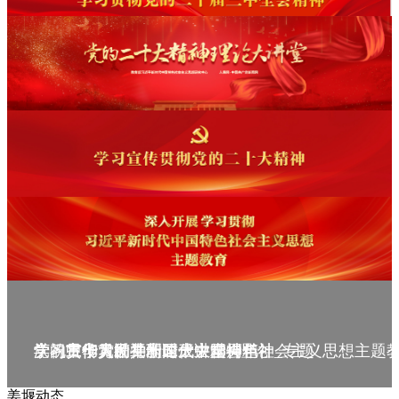
庆祝中华人民共和国成立75周年
学习贯彻党的二十届三中全会精神_专题
党的二十大精神理论大讲堂--理论
学习宣传贯彻党的二十大精神
学习贯彻习近平新时代中国特色社会主义思想主题
姜堰动态