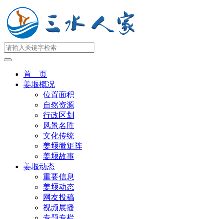
首 页
姜堰概况
位置面积
自然资源
行政区划
风景名胜
文化传统
姜堰微矩阵
姜堰故事
姜堰动态
重要信息
姜堰动态
网友投稿
视频展播
专题专栏