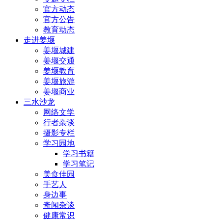
官方动态
官方公告
教育动态
走进姜堰
姜堰城建
姜堰交通
姜堰教育
姜堰旅游
姜堰商业
三水沙龙
网络文学
行者杂谈
摄影专栏
学习园地
学习书籍
学习笔记
美食佳园
手艺人
身边事
奇闻杂谈
健康常识