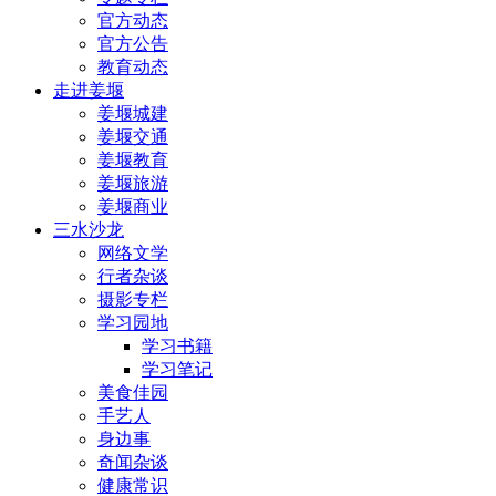
官方动态
官方公告
教育动态
走进姜堰
姜堰城建
姜堰交通
姜堰教育
姜堰旅游
姜堰商业
三水沙龙
网络文学
行者杂谈
摄影专栏
学习园地
学习书籍
学习笔记
美食佳园
手艺人
身边事
奇闻杂谈
健康常识