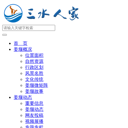
首 页
姜堰概况
位置面积
自然资源
行政区划
风景名胜
文化传统
姜堰微矩阵
姜堰故事
姜堰动态
重要信息
姜堰动态
网友投稿
视频展播
专题专栏