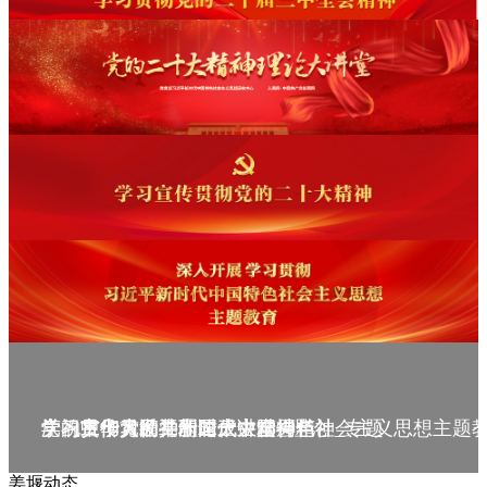
庆祝中华人民共和国成立75周年
学习贯彻党的二十届三中全会精神_专题
党的二十大精神理论大讲堂--理论
学习宣传贯彻党的二十大精神
学习贯彻习近平新时代中国特色社会主义思想主题
姜堰动态