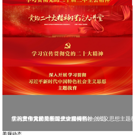
庆祝中华人民共和国成立75周年
学习贯彻党的二十届三中全会精神_专题
党的二十大精神理论大讲堂--理论
学习宣传贯彻党的二十大精神
学习贯彻习近平新时代中国特色社会主义思想主题
姜堰动态