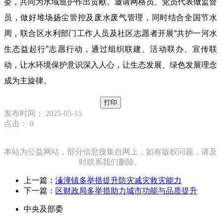
委，共同为水域巡护作出贡献。邀请网格员、党员代表做监督
员，做好堆场扬尘管控及废水废气管理，同时结合全国节水
周，联合区水利部门工作人员及社区志愿者开展“共护一河水
生态益起行”志愿行动，通过组织联建、活动联办、宣传联
动，让水环境保护意识深入人心，让生态发展、绿色发展理念
成为主旋律。
打印
发布时间： 2025-05-15
点击：
0
本站为公益网站，部分信息搜集自网上，如有版权问题，请及
时联系我们删除。
上一篇：
溱潼镇多举措提升防灾减灾救灾能力
下一篇：
区财政局多举措助力城市功能与品质提升
中央及部委