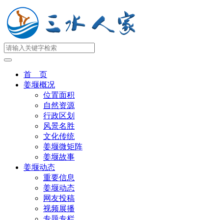
首 页
姜堰概况
位置面积
自然资源
行政区划
风景名胜
文化传统
姜堰微矩阵
姜堰故事
姜堰动态
重要信息
姜堰动态
网友投稿
视频展播
专题专栏