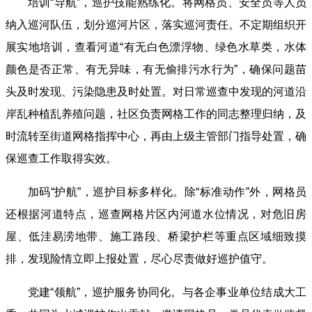
培训“导航”，巡护技能熟练化。将网格员、安全员等人员
纳入巡河队伍，划分巡河片区，落实巡河责任。不定期组织开
展实地培训，查看河道“有无白色漂浮物、绿色水草类，水体
颜色是否正常、有无异味，有无偷排污水行为”，确保问题苗
头及时发现、污染隐患及时处置。对日常巡查中发现的河道沿
岸乱种植乱养殖问题，社区负责网格工作的同志整理归纳，及
时流转至街道网格指挥中心，再由上级主管部门指导处置，确
保巡查工作取得实效。
加码“护航”，巡护目标多样化。除“标准动作”外，网格员
还根据河道特点，巡查网格片区内河道水位情况，对危旧房
屋、低洼易涝地带、施工路段、桥梁护栏等重点区域细致摸
排，发现险情立即上报处置，尽心尽责做好巡护值守。
党建“领航”，巡护服务协同化。与各企事业单位结成大工