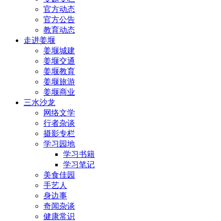
官方动态
官方公告
教育动态
走进姜堰
姜堰城建
姜堰交通
姜堰教育
姜堰旅游
姜堰商业
三水沙龙
网络文学
行者杂谈
摄影专栏
学习园地
学习书籍
学习笔记
美食佳园
手艺人
身边事
奇闻杂谈
健康常识