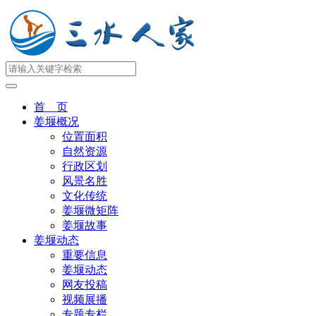
首 页
姜堰概况
位置面积
自然资源
行政区划
风景名胜
文化传统
姜堰微矩阵
姜堰故事
姜堰动态
重要信息
姜堰动态
网友投稿
视频展播
专题专栏