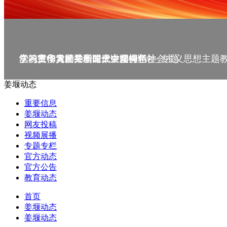
庆祝中华人民共和国成立75周年
学习贯彻党的二十届三中全会精神_专题
党的二十大精神理论大讲堂--理论
学习宣传贯彻党的二十大精神
学习贯彻习近平新时代中国特色社会主义思想主题
姜堰动态
重要信息
姜堰动态
网友投稿
视频展播
专题专栏
官方动态
官方公告
教育动态
首页
姜堰动态
姜堰动态