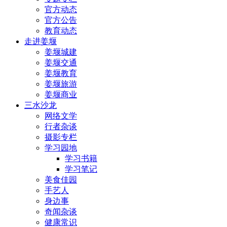
官方动态
官方公告
教育动态
走进姜堰
姜堰城建
姜堰交通
姜堰教育
姜堰旅游
姜堰商业
三水沙龙
网络文学
行者杂谈
摄影专栏
学习园地
学习书籍
学习笔记
美食佳园
手艺人
身边事
奇闻杂谈
健康常识