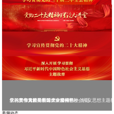
庆祝中华人民共和国成立75周年
学习贯彻党的二十届三中全会精神_专题
党的二十大精神理论大讲堂--理论
学习宣传贯彻党的二十大精神
学习贯彻习近平新时代中国特色社会主义思想主题
姜堰动态