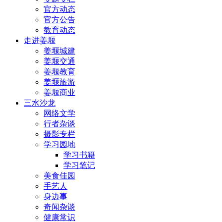
官方动态
官方公告
教育动态
走进姜堰
姜堰城建
姜堰交通
姜堰教育
姜堰旅游
姜堰商业
三水沙龙
网络文学
行者杂谈
摄影专栏
学习园地
学习书籍
学习笔记
美食佳园
手艺人
身边事
奇闻杂谈
健康常识