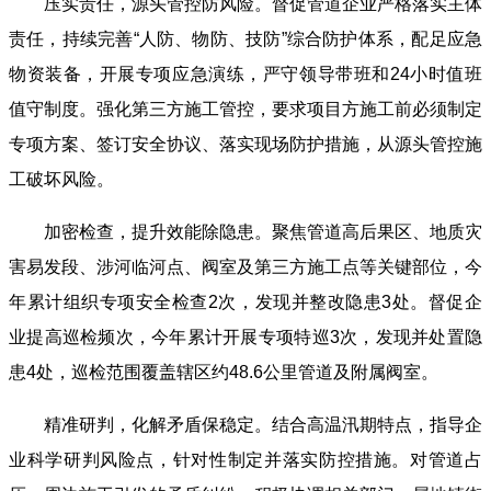
压实责任，源头管控防风险。督促管道企业严格落实主体
责任，持续完善“人防、物防、技防”综合防护体系，配足应急
物资装备，开展专项应急演练，严守领导带班和24小时值班
值守制度。强化第三方施工管控，要求项目方施工前必须制定
专项方案、签订安全协议、落实现场防护措施，从源头管控施
工破坏风险。
加密检查，提升效能除隐患。聚焦管道高后果区、地质灾
害易发段、涉河临河点、阀室及第三方施工点等关键部位，今
年累计组织专项安全检查2次，发现并整改隐患3处。督促企
业提高巡检频次，今年累计开展专项特巡3次，发现并处置隐
患4处，巡检范围覆盖辖区约48.6公里管道及附属阀室。
精准研判，化解矛盾保稳定。结合高温汛期特点，指导企
业科学研判风险点，针对性制定并落实防控措施。对管道占