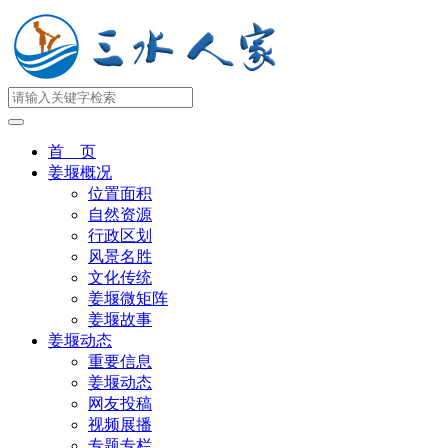
首 页
姜堰概况
位置面积
自然资源
行政区划
风景名胜
文化传统
姜堰微矩阵
姜堰故事
姜堰动态
重要信息
姜堰动态
网友投稿
视频展播
专题专栏