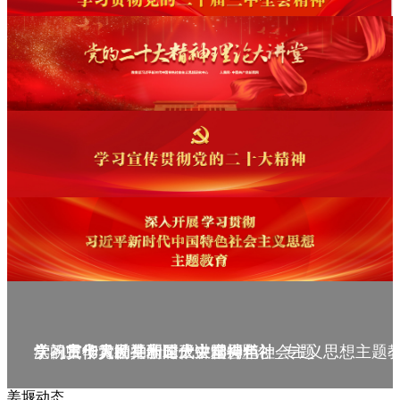
庆祝中华人民共和国成立75周年
学习贯彻党的二十届三中全会精神_专题
党的二十大精神理论大讲堂--理论
学习宣传贯彻党的二十大精神
学习贯彻习近平新时代中国特色社会主义思想主题
姜堰动态