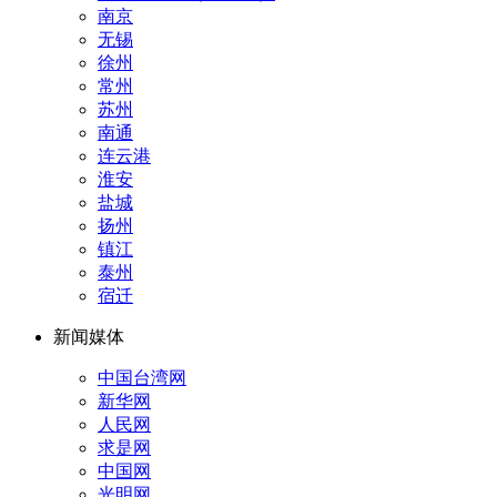
南京
无锡
徐州
常州
苏州
南通
连云港
淮安
盐城
扬州
镇江
泰州
宿迁
新闻媒体
中国台湾网
新华网
人民网
求是网
中国网
光明网