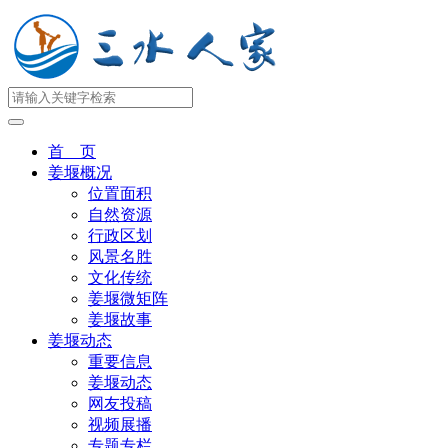
首 页
姜堰概况
位置面积
自然资源
行政区划
风景名胜
文化传统
姜堰微矩阵
姜堰故事
姜堰动态
重要信息
姜堰动态
网友投稿
视频展播
专题专栏