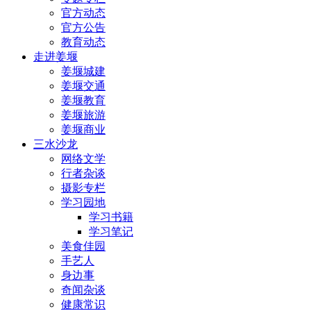
官方动态
官方公告
教育动态
走进姜堰
姜堰城建
姜堰交通
姜堰教育
姜堰旅游
姜堰商业
三水沙龙
网络文学
行者杂谈
摄影专栏
学习园地
学习书籍
学习笔记
美食佳园
手艺人
身边事
奇闻杂谈
健康常识