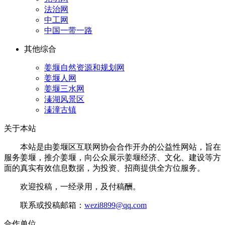
法治网
中工网
中国一带一路
其他综合
姜堰自然资源和规划网
姜堰人网
姜堰三水网
溱湖风景区
溱潼古镇
关于本站
本站是由姜堰区互联网协会合作开办的公益性网站，旨在
服务姜堰，推介姜堰，向公众展示姜堰经济、文化、建设等方
面的真实有效信息数据，为投资、招商提供全方位服务。
欢迎投稿，一经录用，及付稿酬。
联系或投稿邮箱：
wezi8899@qq.com
合作单位