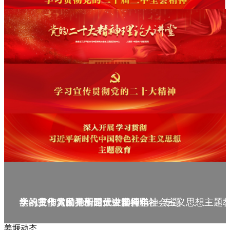
庆祝中华人民共和国成立75周年
学习贯彻党的二十届三中全会精神_专题
党的二十大精神理论大讲堂--理论
学习宣传贯彻党的二十大精神
学习贯彻习近平新时代中国特色社会主义思想主题
姜堰动态