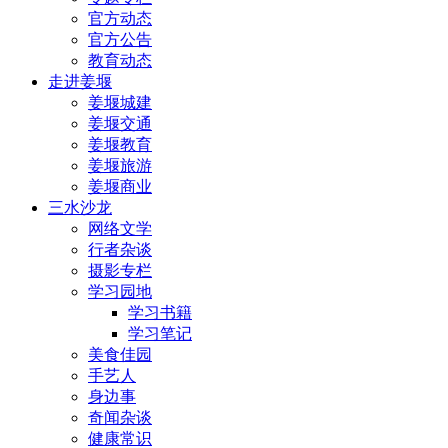
官方动态
官方公告
教育动态
走进姜堰
姜堰城建
姜堰交通
姜堰教育
姜堰旅游
姜堰商业
三水沙龙
网络文学
行者杂谈
摄影专栏
学习园地
学习书籍
学习笔记
美食佳园
手艺人
身边事
奇闻杂谈
健康常识