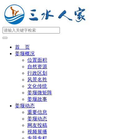
首 页
姜堰概况
位置面积
自然资源
行政区划
风景名胜
文化传统
姜堰微矩阵
姜堰故事
姜堰动态
重要信息
姜堰动态
网友投稿
视频展播
专题专栏