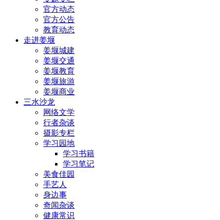
官方动态
官方公告
教育动态
走进姜堰
姜堰城建
姜堰交通
姜堰教育
姜堰旅游
姜堰商业
三水沙龙
网络文学
行者杂谈
摄影专栏
学习园地
学习书籍
学习笔记
美食佳园
手艺人
身边事
奇闻杂谈
健康常识