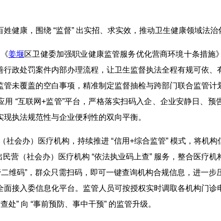
姓健康，围绕 “监督” 出实招、求实效，推动卫生健康领域法
台《
姜堰
区卫健委加强职业健康监管服务优化营商环境十条措施》
善行政处罚案件内部办理流程，让卫生监督执法全程有规可依、
监管未覆盖的空白事项，精准制定监督抽检与跨部门联合监管计
应用 “互联网+监管”平台，严格落实扫码入企、企业安静日、预
实现执法规范性与企业便利性的双向平衡。
（社会办）医疗机构，持续推进 “信用+综合监管” 模式，将机
出民营（社会办）医疗机构 “依法执业码上查” 服务，整合医
管二维码”，群众只需扫码，即可一键查询机构合规信息，进一
全面接入委信息化平台。监管人员可按授权实时调取各机构门诊
处” 向 “事前预防、事中干预” 的监管升级。