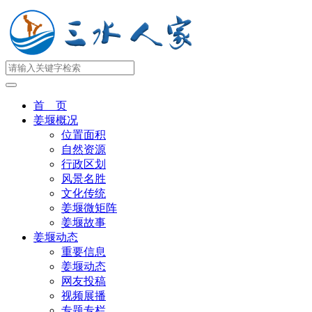
首 页
姜堰概况
位置面积
自然资源
行政区划
风景名胜
文化传统
姜堰微矩阵
姜堰故事
姜堰动态
重要信息
姜堰动态
网友投稿
视频展播
专题专栏