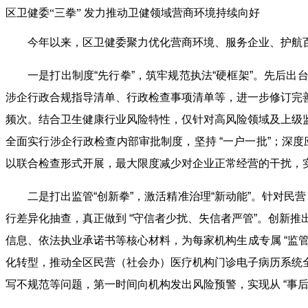
区卫健委“三拳” 发力推动卫健领域营商环境持续向好
今年以来，区卫健委聚力优化营商环境、服务企业、护航百
一是打出制度“先行拳”，筑牢规范执法“硬框架”。先后出
涉企行政合规指导清单、行政检查事项清单等，进一步修订完
频次。结合卫生健康行业风险特性，仅针对高风险领域及上级
全面实行涉企行政检查内部审批制度，坚持 “一户一批”；深度
以联合检查形式开展，最大限度减少对企业正常经营的干扰，
二是打出监管“创新拳”，激活精准治理“新动能”。针对民营
行差异化抽查，真正做到 “守信者少扰、失信者严管”。创新推
信息、依法执业承诺书等核心材料，为每家机构生成专属 “监
化转型，推动全区民营（社会办）医疗机构门诊电子病历系统
写不规范等问题，第一时间向机构发出风险预警，实现从 “事后查