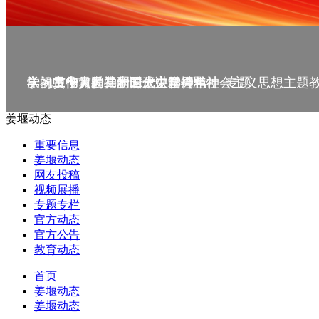
庆祝中华人民共和国成立75周年
学习贯彻党的二十届三中全会精神_专题
党的二十大精神理论大讲堂--理论
学习宣传贯彻党的二十大精神
学习贯彻习近平新时代中国特色社会主义思想主题
姜堰动态
重要信息
姜堰动态
网友投稿
视频展播
专题专栏
官方动态
官方公告
教育动态
首页
姜堰动态
姜堰动态