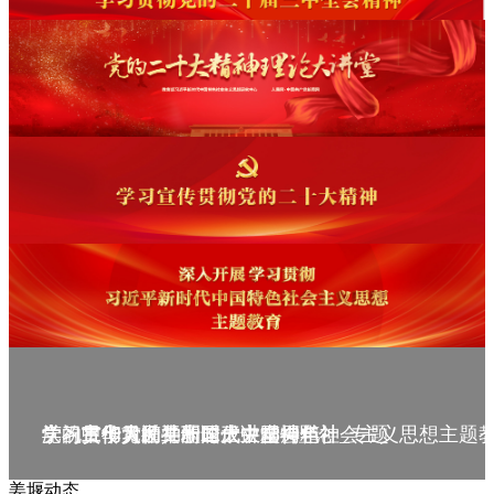
庆祝中华人民共和国成立75周年
学习贯彻党的二十届三中全会精神_专题
党的二十大精神理论大讲堂--理论
学习宣传贯彻党的二十大精神
学习贯彻习近平新时代中国特色社会主义思想主题
姜堰动态