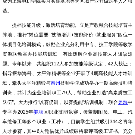
成为上海电机学院实习实践基地等为区域产业升级筑牢人才根
基。
提档技能升级，激活培育动能。立足产教融合技能培育主
阵地，推行“岗位需要+技能培训+技能评价+就业服务”四位一
体项目化培训模式，鼓励企业充分利用中专、技工学院等教学
资源联动举办技能培训班，有效缓解企业高技能人才短缺难
题
。今年以来，共组织112人参加技能等级认定，42人获证；
指导振华海科、太平洋精锻等企业开展了4期高技能人才培训
班，牵头太平洋精锻与
泰州
技师学院成功举办一期高级技师培
训班，共计为企业培训职工79人，帮助企业打造“高素质技工
队伍”。大力推行“以赛促训，以赛提能”培训机制，联合
姜堰
中
专举办2025年
姜堰
区职业技能竞赛，覆盖制图员、电工、汽
车维修工等多个职业（工种），目前学生组共吸引344名青年
人才参赛，其中6人凭借优异成绩破格获评高级工证书。充分