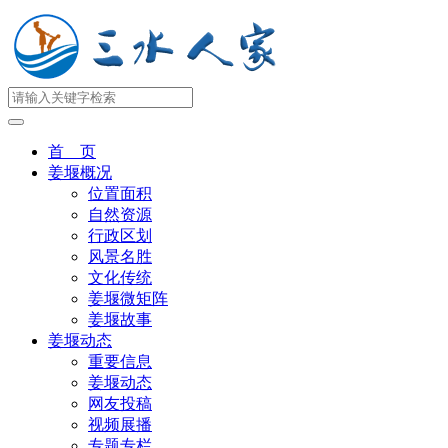
首 页
姜堰概况
位置面积
自然资源
行政区划
风景名胜
文化传统
姜堰微矩阵
姜堰故事
姜堰动态
重要信息
姜堰动态
网友投稿
视频展播
专题专栏