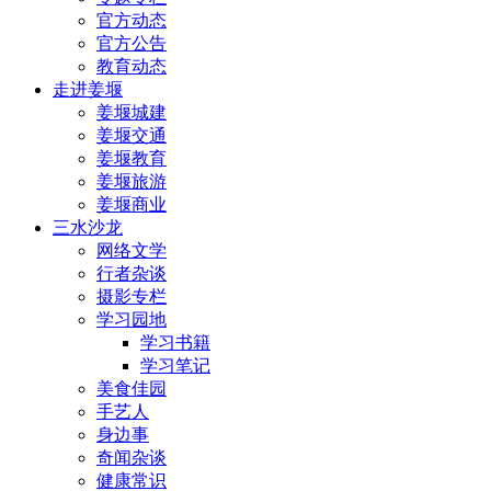
官方动态
官方公告
教育动态
走进姜堰
姜堰城建
姜堰交通
姜堰教育
姜堰旅游
姜堰商业
三水沙龙
网络文学
行者杂谈
摄影专栏
学习园地
学习书籍
学习笔记
美食佳园
手艺人
身边事
奇闻杂谈
健康常识