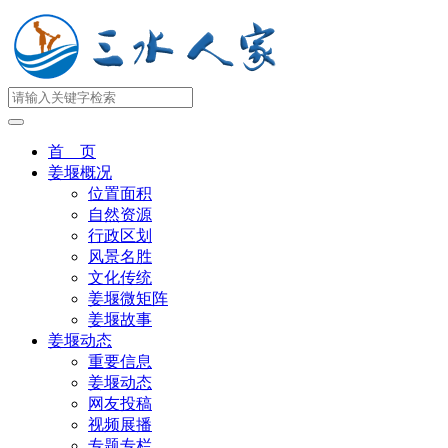
首 页
姜堰概况
位置面积
自然资源
行政区划
风景名胜
文化传统
姜堰微矩阵
姜堰故事
姜堰动态
重要信息
姜堰动态
网友投稿
视频展播
专题专栏