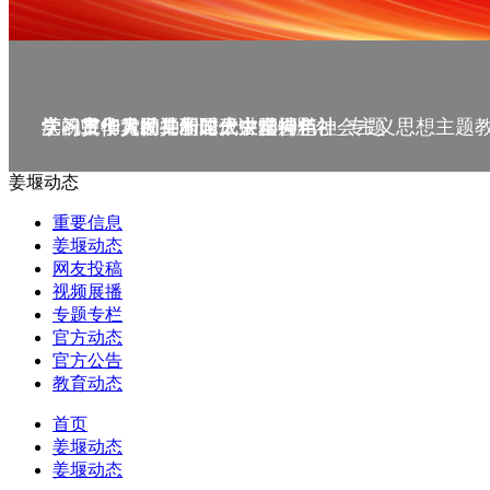
庆祝中华人民共和国成立75周年
学习贯彻党的二十届三中全会精神_专题
党的二十大精神理论大讲堂--理论
学习宣传贯彻党的二十大精神
学习贯彻习近平新时代中国特色社会主义思想主题
姜堰动态
重要信息
姜堰动态
网友投稿
视频展播
专题专栏
官方动态
官方公告
教育动态
首页
姜堰动态
姜堰动态