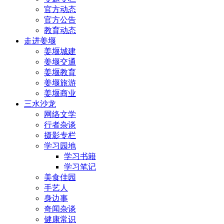
官方动态
官方公告
教育动态
走进姜堰
姜堰城建
姜堰交通
姜堰教育
姜堰旅游
姜堰商业
三水沙龙
网络文学
行者杂谈
摄影专栏
学习园地
学习书籍
学习笔记
美食佳园
手艺人
身边事
奇闻杂谈
健康常识